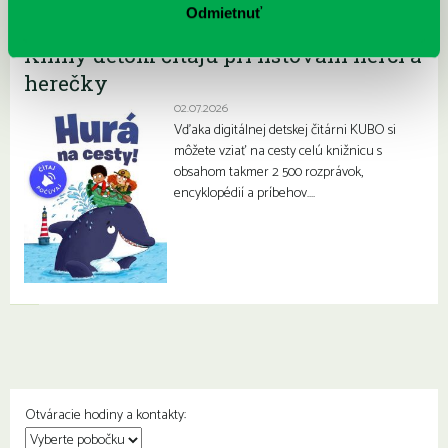
Odmietnuť
Kubo detská čitáreň má novinku!
Knihy deťom čítajú pri listovaní herci a
herečky
02.07.2026
Vďaka digitálnej detskej čitárni KUBO si
môžete vziať na cesty celú knižnicu s
obsahom takmer 2 500 rozprávok,
encyklopédií a príbehov….
Otváracie hodiny a kontakty: