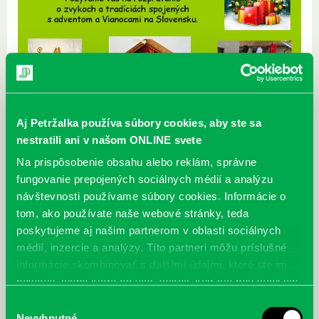
Aj Petržalka používa súbory cookies, aby ste sa
Zverejnené 29.11.2016,
nestratili ani v našom ONLINE svete
O slovenských zvykoch, tradíciách, pranostikách a sviatkoch bude
Na prispôsobenie obsahu alebo reklám, správne
deťom hovoriť naša knihovníčka Martina Mihelová. Čo všetko sa zvyklo
fungovanie prepojených sociálnych médií a analýzu
diať na Katarínu? Na Ondreja? Na Luciu? S akými krásnymi zvykmi sa
návštevnosti používame súbory cookies. Informácie o
nám spája Štedrý deň ? Ako chodili deti nosiť vianočné oblátky či
tom, ako používate naše webové stránky, teda
koledovať ? Priblížime si aj tradičné vianočné piesne a niektoré rituály,
ktoré ešte stále v našich domácnostiach dodržujeme.
poskytujeme aj našim partnerom v oblasti sociálnych
médií, inzercie a analýzy. Títo partneri môžu príslušné
informácie skombinovať s ďalšími údajmi, ktoré ste im
poskytli, alebo ktoré od vás získali, keď ste používali ich
Najnovšie
služby.
Výber
Nevyhnutné