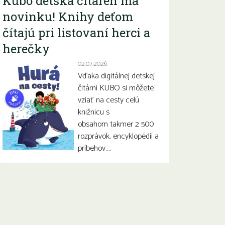
Kubo detská čitáreň má
novinku! Knihy deťom
čítajú pri listovaní herci a
herečky
02.07.2026
Vďaka digitálnej detskej
čitárni KUBO si môžete
vziať na cesty celú
knižnicu s
obsahom takmer 2 500
rozprávok, encyklopédií a
príbehov….