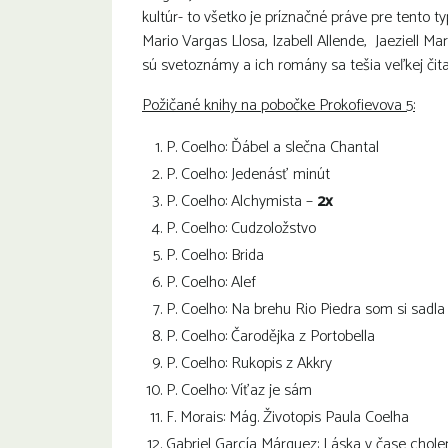
kultúr- to všetko je príznačné práve pre tento typ
Mario Vargas Llosa, Izabell Allende, Jaeziell Ma
sú svetoznámy a ich romány sa tešia veľkej čitat
Požičané knihy na pobočke Prokofievova 5:
P. Coelho: Ďábel a slečna Chantal
P. Coelho: Jedenásť minút
P. Coelho: Alchymista –
2x
P. Coelho: Cudzoložstvo
P. Coelho: Brida
P. Coelho: Alef
P. Coelho: Na brehu Rio Piedra som si sadla
P. Coelho: Čarodějka z Portobella
P. Coelho: Rukopis z Akkry
P. Coelho: Víťaz je sám
F. Morais: Mág. Životopis Paula Coelha
Gabriel García Márquez: Láska v čase chole