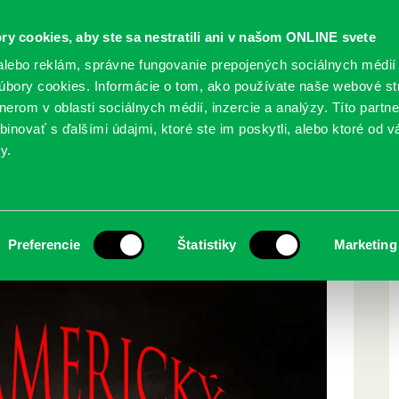
ry cookies, aby ste sa nestratili ani v našom ONLINE svete
lebo reklám, správne fungovanie prepojených sociálnych médií
bory cookies. Informácie o tom, ako používate naše webové st
erom v oblasti sociálnych médií, inzercie a analýzy. Títo partn
GY
SLUŽBY
PODUJATIA
POBOČKY
O KNIŽ
inovať s ďalšími údajmi, ktoré ste im poskytli, alebo ktoré od vá
y.
týždeň
Preferencie
Štatistiky
Marketing