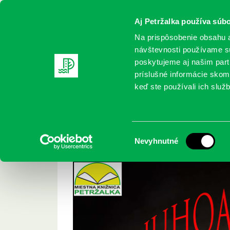
Aj Petržalka používa súbo
Na prispôsobenie obsahu a
návštevnosti používame sú
poskytujeme aj našim partn
REGISTRUJTE SA
ONLINE KATALÓ
príslušné informácie skomb
keď ste používali ich služb
Domov
Aktuality
Juhoamerický dvojtýždeň
Juhoamerický dvoj
Výber
Nevyhnutné
súhlasu