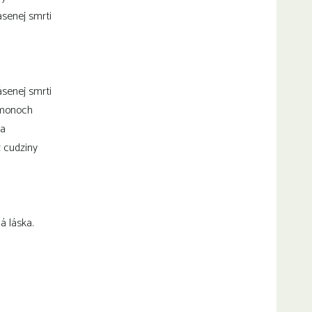
ásenej smrti
ásenej smrti
émonoch
ta
z cudziny
á láska.