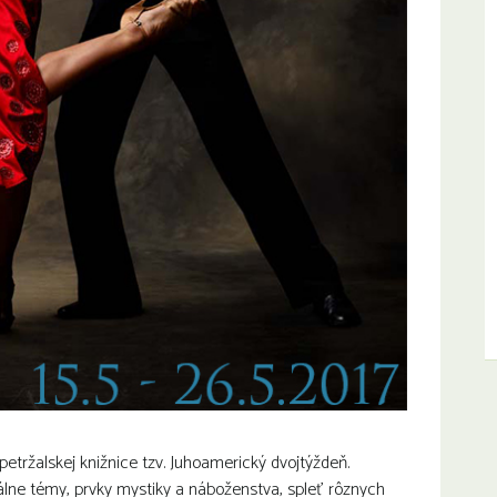
tržalskej knižnice tzv. Juhoamerický dvojtýždeň.
iálne témy, prvky mystiky a náboženstva, spleť rôznych