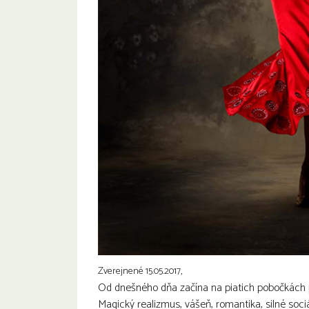
Zverejnené 15.05.2017,
Od dnešného dňa začína na piatich pobočkách pe
Magický realizmus, vášeň, romantika, silné soc