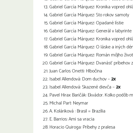
Gabriel García Márquez: Kronika vopred ohl
Gabriel García Márquez: Sto rokov samoty
Gabriel García Márquez: Opadané lístie
Gabriel García Márquez: Generál v labyrinte
Gabriel García Márquez: Kronika vopred ohl
Gabriel García Márquez: O láske a iných d
Gabriel García Márquez: Román môjho živo
Gabriel García Márquez: Dvanásť príbehov 
Juan Carlos Onetti: Hlbočina
Isabel Allendová: Dom duchov –
2x
Isabel Allendová: Skazené dievča –
2x
Pavel Hirax Baričák: Ekvádor. Kolko podôb m
Michal Part: Neymar
A. Koláriková : Brasil = Brazília
E. Barrios: Ami sa vracia
Horacio Quiroga: Príbehy z pralesa