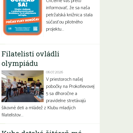
Chceme vás preto
informovať, že sa naša
petržalská knižnica stala
súčasťou pilotného
projektu…
Filatelisti ovládli
olympiádu
06.07.2026
V priestoroch našej
pobočky na Prokofievovej
5 sa dlhoročne a
pravidelne stretávajú
šikovné deti a mládež z Klubu mladých
filatelistov…