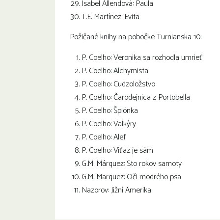
Isabel Allendová: Paula
T.E. Martínez: Evita
Požičané knihy na pobočke Turnianska 10:
P. Coelho: Veronika sa rozhodla umrieť
P. Coelho: Alchymista
P. Coelho: Cudzoložstvo
P. Coelho: Čarodejnica z Portobella
P. Coelho: Špiónka
P. Coelho: Valkýry
P. Coelho: Alef
P. Coelho: Víťaz je sám
G.M. Márquez: Sto rokov samoty
G.M. Marquez: Oči modrého psa
Nazorov: Jižní Amerika