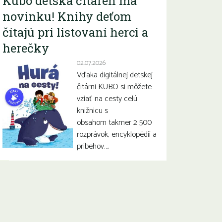
Kubo detská čitáreň má
novinku! Knihy deťom
čítajú pri listovaní herci a
herečky
02.07.2026
Vďaka digitálnej detskej
čitárni KUBO si môžete
vziať na cesty celú
knižnicu s
obsahom takmer 2 500
rozprávok, encyklopédií a
príbehov….