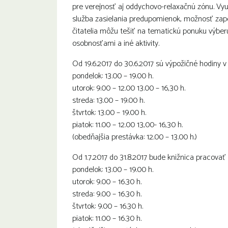
pre verejnosť aj oddychovo-relaxačnú zónu. Vyu
služba zasielania predupomienok, možnosť zapo
čitatelia môžu tešiť na tematickú ponuku výber
osobnosťami a iné aktivity.
Od 19.6.2017 do 30.6.2017 sú výpožičné hodiny v
pondelok: 13.00 – 19.00 h.
utorok: 9.00 – 12.00 13.00 – 16,30 h.
streda: 13.00 – 19.00 h.
štvrtok: 13.00 – 19.00 h.
piatok: 11.00 – 12.00 13,00- 16,30 h.
(obedňajšia prestávka: 12.00 – 13.00 h.)
Od 1.7.2017 do 31.8.2017 bude knižnica pracovať
pondelok: 13.00 – 19.00 h.
utorok: 9.00 – 16.30 h.
streda: 9.00 – 16.30 h.
štvrtok: 9.00 – 16.30 h.
piatok: 11.00 – 16.30 h.