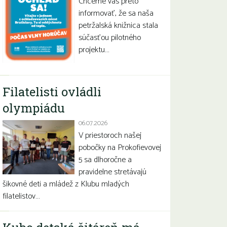
Chceme vás preto
informovať, že sa naša
petržalská knižnica stala
súčasťou pilotného
projektu…
Filatelisti ovládli
olympiádu
06.07.2026
V priestoroch našej
pobočky na Prokofievovej
5 sa dlhoročne a
pravidelne stretávajú
šikovné deti a mládež z Klubu mladých
filatelistov…