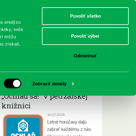
DETI
MLÁDEŽ
DOSPELÍ
Povoliť všetko
 a analýzu
ránky, teda
Povoliť výber
eri môžu
NICI
FEDINOVA
KONTAKTY
s získali,
Odmietnuť
Najnovšie
Zobraziť detaily
„Ochlaď sa!“ v petržalskej
knižnici
30.07.2026
Letné horúčavy dajú
zabrať každému z nás.