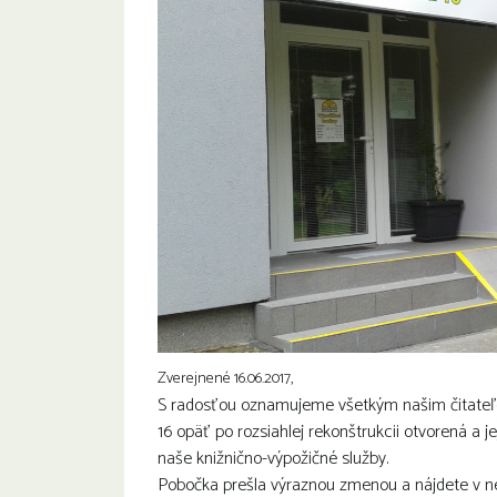
Zverejnené 16.06.2017,
S radosťou oznamujeme všetkým našim čitateľo
16 opäť po rozsiahlej rekonštrukcii otvorená a 
naše knižnično-výpožičné služby.
Pobočka prešla výraznou zmenou a nájdete v nej