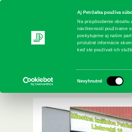
Aj Petržalka používa súbo
Na prispôsobenie obsahu a
návštevnosti používame sú
poskytujeme aj našim partn
REGISTRUJTE SA
ONLINE KATALÓ
príslušné informácie skomb
keď ste používali ich služb
Domov
Aktuality
Otvorenie zrekonštruovanej pobočky L
Otvorenie zrekonšt
Výber
Nevyhnutné
Lietavská 16
súhlasu