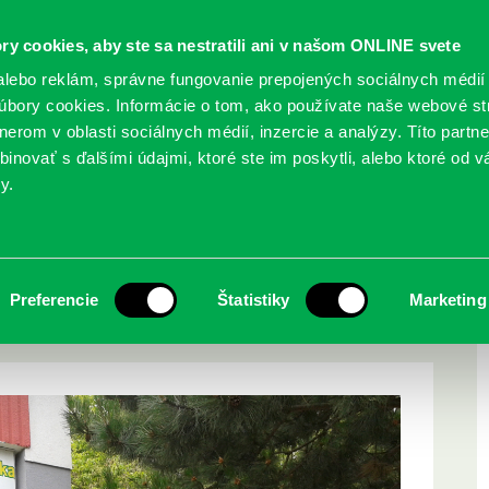
ry cookies, aby ste sa nestratili ani v našom ONLINE svete
lebo reklám, správne fungovanie prepojených sociálnych médií
bory cookies. Informácie o tom, ako používate naše webové st
erom v oblasti sociálnych médií, inzercie a analýzy. Títo partn
GY
SLUŽBY
PODUJATIA
POBOČKY
O KNIŽ
inovať s ďalšími údajmi, ktoré ste im poskytli, alebo ktoré od vá
y.
ietavská 16
ruovanej pobočky
Preferencie
Štatistiky
Marketing