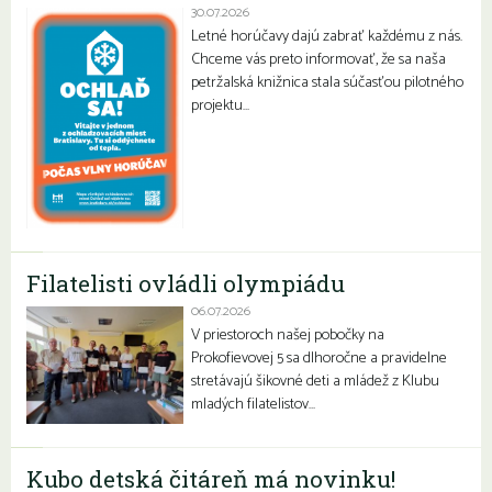
30.07.2026
Letné horúčavy dajú zabrať každému z nás.
Chceme vás preto informovať, že sa naša
petržalská knižnica stala súčasťou pilotného
projektu…
Filatelisti ovládli olympiádu
06.07.2026
V priestoroch našej pobočky na
Prokofievovej 5 sa dlhoročne a pravidelne
stretávajú šikovné deti a mládež z Klubu
mladých filatelistov…
Kubo detská čitáreň má novinku!