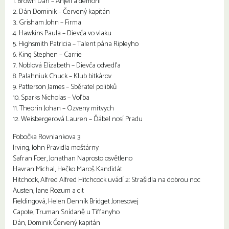
1. Brown Dan – Anjeli a démoni
2. Dán Dominik – Červený kapitán
3. Grisham John – Firma
4. Hawkins Paula – Dievča vo vlaku
5. Highsmith Patricia – Talent pána Ripleyho
6. King Stephen – Carrie
7. Noblová Elizabeth – Dievča odvedľa
8. Palahniuk Chuck – Klub bitkárov
9. Patterson James – Sběratel polibků
10. Sparks Nicholas – Voľba
11. Theorin Johan – Ozveny mŕtvych
12. Weisbergerová Lauren – Ďábel nosí Pradu
Pobočka Rovniankova 3
Irving, John Pravidla moštárny
Safran Foer, Jonathan Naprosto osvětleno
Havran Michal, Hečko Maroš Kandidát
Hitchock, Alfred Alfred Hitchcock uvádí 2: Strašidla na dobrou noc
Austen, Jane Rozum a cit
Fieldingová, Helen Denník Bridget Jonesovej
Capote, Truman Snídaně u Tiffanyho
Dán, Dominik Červený kapitán