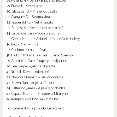
28. Fielding H. – Denník Bridget Jonesovej
29. Puzo M. – Krstný otec
30. Glattauer D. – Priateľ do dažďa
31. Glattauer D. – Siedma vlna
32. Fitzgerald F.S. – Veľký Gatsby
33. Burgess A. – Mechanický pomaranč
34. Gruenová Sara – Voda pre slony
35. Garcia Marquez Gabriel – Láska v čase cholery
36. Baglio Matt – Rituál
37. Crichton Michael – Drak
38. Highsmith Patricia – Talent pána Ripleyho
39. Antoine de Saint Exupéry – Malý princ
40. Lee Harper – Jako zabít ptáčka
41. Nicholls David – Jeden deň
42. Noblová Elisabeth – Dievča odvedľa
43. Brown Dan – Anjeli a démoni
44. Patterson James – A pavúk prichádza
45. Capote Truman – Snídaně u Tiffanyho
46. Kompaníková Monika – Piata loď
Požičané knihy na pobočke Lietavská 16: