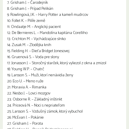
7. Grisham J. – Čarodejník
8. Grisham J. – Prípad Pelikán
9. Rowlingová, J.K. – Harry Potter a kameň mudrcov
10. Follet K. – Pilíře země
11. Ondaatje M. – Anglický pacient
12. De Bernieres L. – Mandolína kapitána Corelliho
13. Crichton M. – Vychádzajúce slnko
14. Zusak M. – Zlodějka knih
15. Fielding H. – Dieťa Bridget Jonesovej
16. Gruenová S. – Voda pre slony
17. Jonasson J. – Storočný starček, ktorý vyliezol z okna a zmizol
18. Young W.P. – Chatrč
19. Larsson S. – Muži, ktorí nenávidia ženy
20. Eco U. – Meno ruže
21. Moravia A. – Rimanka
22. Nesbo J. – Lovci mozgov
23. Osborne R. – Základný inštinkt
24. Priceová N. – Noci s nepriateľom
25. Larsson S. – Vzdušný zámok, ktorý vybuchol
26. McEvan I. – Pokánie
27. Grisham J. – Porota