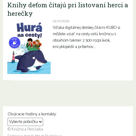
Knihy deťom čítajú pri listovaní herci a
herečky
02.07.2026
Vďaka digitálnej detskej čitárni KUBO si
môžete vziať na cesty celú knižnicu s
obsahom takmer 2 500 rozprávok,
encyklopédií a príbehov….
Otváracie hodiny a kontakty:
© Knižnica Petržalka