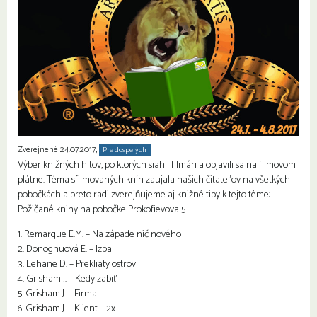
Zverejnené 24.07.2017,
Pre dospelých
Výber knižných hitov, po ktorých siahli filmári a objavili sa na filmovom
plátne. Téma sfilmovaných kníh zaujala našich čitateľov na všetkých
pobočkách a preto radi zverejňujeme aj knižné tipy k tejto téme:
Požičané knihy na pobočke Prokofievova 5
1. Remarque E.M. – Na západe nič nového
2. Donoghuová E. – Izba
3. Lehane D. – Prekliaty ostrov
4. Grisham J. – Kedy zabiť
5. Grisham J. – Firma
6. Grisham J. – Klient – 2x