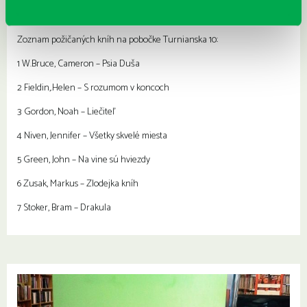
Nicholls David – Jeden deň
Siegel James – Hra s nevěrou
Zoznam požičaných kníh na pobočke Turnianska 10:
1 W.Bruce, Cameron – Psia Duša
2 Fieldin,.Helen – S rozumom v koncoch
3 Gordon, Noah – Liečiteľ
4 Niven, Jennifer – Všetky skvelé miesta
5 Green, John – Na vine sú hviezdy
6 Zusak, Markus – Zlodejka kníh
7 Stoker, Bram – Drakula