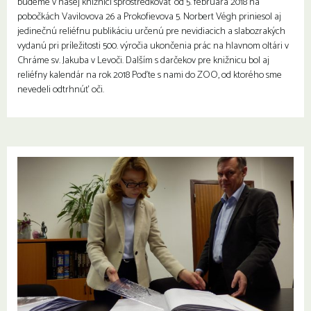
budeme v našej knižnici sprostredkovať od 5. februára 2018 na
pobočkách Vavilovova 26 a Prokofievova 5. Norbert Végh priniesol aj
jedinečnú reliéfnu publikáciu určenú pre nevidiacich a slabozrakých
vydanú pri príležitosti 500. výročia ukončenia prác na hlavnom oltári v
Chráme sv. Jakuba v Levoči. Dalším s darčekov pre knižnicu bol aj
reliéfny kalendár na rok 2018 Poďte s nami do ZOO, od ktorého sme
nevedeli odtrhnúť oči.