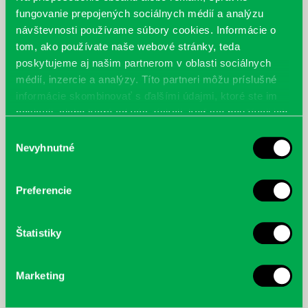
fungovanie prepojených sociálnych médií a analýzu
návštevnosti používame súbory cookies. Informácie o
tom, ako používate naše webové stránky, teda
poskytujeme aj našim partnerom v oblasti sociálnych
médií, inzercie a analýzy. Títo partneri môžu príslušné
informácie skombinovať s ďalšími údajmi, ktoré ste im
poskytli, alebo ktoré od vás získali, keď ste používali ich
služby.
Výber
Nevyhnutné
súhlasu
Preferencie
Štatistiky
Marketing