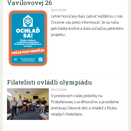
Vavilovovej 26
30.07.2026
Letné horúčavy dajú zabrať každému z nás.
Chceme vás preto informovať, že sa naša
petržalská knižnica stala súčasťou pilotného
projektu…
Filatelisti ovládli olympiádu
06.07.2026
V priestoroch našej pobočky na
Prokofievovej 5 sa dlhoročne a pravidelne
stretávajú šikovné deti a mládež z Klubu
mladých filatelistov…