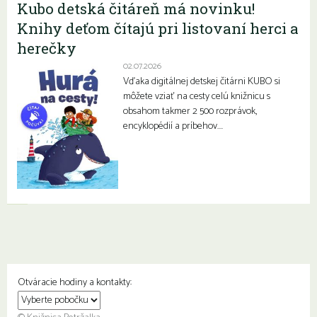
Kubo detská čitáreň má novinku!
Knihy deťom čítajú pri listovaní herci a
herečky
02.07.2026
Vďaka digitálnej detskej čitárni KUBO si
môžete vziať na cesty celú knižnicu s
obsahom takmer 2 500 rozprávok,
encyklopédií a príbehov….
Otváracie hodiny a kontakty: