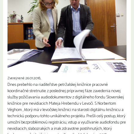
Zverejnené 26.01.2018,
Dnes prebehlo na riaditeľstve petržalskej knižnice pracovné
koordinačné stretnutie z poslednej prípravnej fáze zavedenia novej
služby požičiavania audiodokumentov z digitálneho fondu Slovenskej
knižnice pre nevidiacich Mateja Hrebendu v Levoči. S Norbertom
Véghom , ktorý má v levočskej knižnici na starosti digitálnu knižnicu a
technickú podporu tohto unikátneho projektu. Prešli celý postup, ktorý
umožní bezproblémovú registráciu, vstup a využívanie audiofondu pre
nevidiacich, slabozrakých a inak zdravotne postihnutých, ktorý