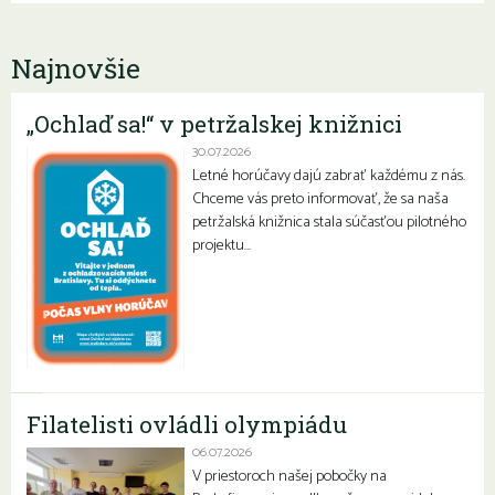
Najnovšie
„Ochlaď sa!“ v petržalskej knižnici
30.07.2026
Letné horúčavy dajú zabrať každému z nás.
Chceme vás preto informovať, že sa naša
petržalská knižnica stala súčasťou pilotného
projektu…
Filatelisti ovládli olympiádu
06.07.2026
V priestoroch našej pobočky na