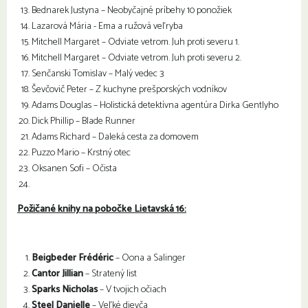
Bednarek Justyna – Neobyčajné príbehy 10 ponožiek
Lazarová Mária ­- Ema a ružová veľryba
Mitchell Margaret – Odviate vetrom. Juh proti severu 1.
Mitchell Margaret – Odviate vetrom. Juh proti severu 2.
Senčanski Tomislav – Malý vedec 3
Ševčovič Peter – Z kuchyne prešporských vodníkov
Adams Douglas – Holistická detektívna agentúra Dirka Gentlyho
Dick Phillip – Blade Runner
Adams Richard – Daleká cesta za domovem
Puzzo Mario – Krstný otec
Oksanen Sofi – Očista
Požičané knihy na pobočke Lietavská 16:
Beigbeder Frédéric
– Oona a Salinger
Cantor Jillian
– Stratený list
Sparks Nicholas
– V tvojich očiach
Steel Danielle
– Veľké dievča