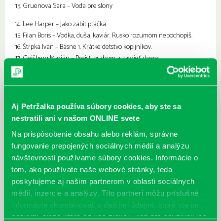
Gruenova Sara – Voda pre slony
Lee Harper – Jako zabít ptáčka
Filan Boris – Vodka, duša, kaviár. Rusko rozumom nepochopíš.
Štrpka Ivan – Básne 1. Krátke detstvo kopijníkov.
Geišberg Marián – Prejsť prahom a zavrieť dvere
Pišťanek Peter – Traktoristi a buzeranti.
Zagorka Marija Jurič – Gričská čarodejnica 1
Zlodejky mesta Bratislavy
Tatarka Dominik – Panna Zázračnica
Aj Petržalka používa súbory cookies, aby ste sa
Vámoš Gejza – Jazdecká legenda
nestratili ani v našom ONLINE svete
Palahniuk Chuck – Prokletí
Na prispôsobenie obsahu alebo reklám, správne
Watson J.S. – Skôr než zaspím
fungovanie prepojených sociálnych médií a analýzu
Giordano Paolo – Čierna a strieborná
návštevnosti používame súbory cookies. Informácie o
Mairowitz David Zane – Zámek (komiks)
tom, ako používate naše webové stránky, teda
Brežná Irena – Nevďačná cudzinka
poskytujeme aj našim partnerom v oblasti sociálnych
Passia Radoslav – Deväť životov. Rozhovory o preklade a literatúre.
Camus Albert – Mor
médií, inzercie a analýzy. Títo partneri môžu príslušné
Lodge David – Hostujíci profesoři
informácie skombinovať s ďalšími údajmi, ktoré ste im
Murakami Haruki – Podivná knihovna
poskytli, alebo ktoré od vás získali, keď ste používali ich