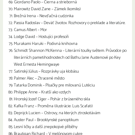
Giordano Paolo – Čierna a strieborná
Mairowitz David Zane – Zámek (komiks)
Brežná Irena – Nevďačná cudzinka
Passia Radoslav – Deväť životov. Rozhovory o preklade a literatúre.
Camus Albert – Mor
Lodge David – Hostujíci profesoři
Murakami Haruki – Podivná knihovna
Schmidt Shannon McKenna – Literární toulky světem. Průvodce po
literárních pametihodnostech od Bathu Jane Austenové po Key
West Ernesta Hemingwaye
Satinský Július – Rozprávky uja klobásu
Palmer Alec – Ztracené město
Tatarka Dominik – Písačky pre milovanú Lutéciu
Philippe Anne – Kratší ako vzdych
Hronský Jozef Cíger – Pohár z brúseného skla
Kafka Franz – Proměna (ilustrácie: Luis Scafati)
Deprijck Lucien – Ostrovy, na kterých ztroskotávám
Auster Paul – Brooklynské panoptikum
Lesní ličky a další znepokojivé příběhy
Brautigan Richard – V melónovom cukre