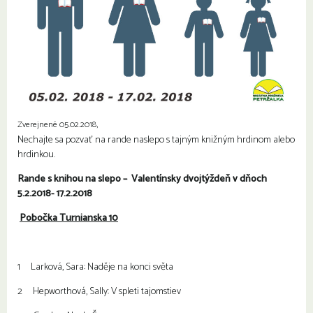
Zverejnené 05.02.2018,
Nechajte sa pozvať na rande naslepo s tajným knižným hrdinom alebo
hrdinkou.
Rande s knihou na slepo – Valentínsky dvojtýždeň v dňoch
5.2.2018- 17.2.2018
Pobočka Turnianska 10
1 Larková, Sara: Naděje na konci světa
2 Hepworthová, Sally: V spleti tajomstiev