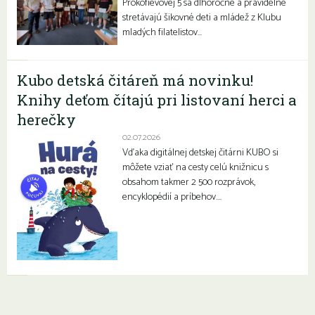
Prokofievovej 5 sa dlhoročne a pravidelne
stretávajú šikovné deti a mládež z Klubu
mladých filatelistov…
Kubo detská čitáreň má novinku!
Knihy deťom čítajú pri listovaní herci a
herečky
02.07.2026
Vďaka digitálnej detskej čitárni KUBO si
môžete vziať na cesty celú knižnicu s
obsahom takmer 2 500 rozprávok,
encyklopédií a príbehov….