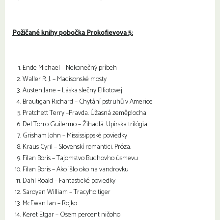
Požičané knihy pobočka Prokofievova 5:
Ende Michael – Nekonečný príbeh
Waller R. J. – Madisonské mosty
Austen Jane – Láska slečny Elliotovej
Brautigan Richard – Chytání pstruhů v Americe
Pratchett Terry –Pravda. Úžasná zeměplocha
Del Torro Guilermo – Žihadlá. Upírska trilógia
Grisham John – Mississippské poviedky
Kraus Cyril – Slovenskí romantici. Próza.
Filan Boris – Tajomstvo Budhovho úsmevu
Filan Boris – Ako išlo oko na vandrovku
Dahl Roald – Fantastické poviedky
Saroyan William – Tracyho tiger
McEwan Ian – Rojko
Keret Etgar – Osem percent ničoho