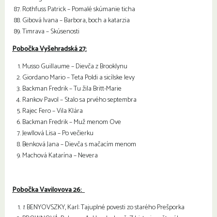
Rothfuss Patrick – Pomalé skúmanie ticha
Gibová Ivana – Barbora, boch a katarzia
Timrava – Skúsenosti
Pobočka Vyšehradská 27:
Musso Guillaume – Dievča z Brooklynu
Giordano Mario – Teta Poldi a sicílske levy
Backman Fredrik – Tu žila Britt-Marie
Rankov Pavol – Stalo sa prvého septembra
Rajec Fero – Vila Klára
Backman Fredrik – Muž menom Ove
Jewllová Lisa – Po večierku
Benková Jana – Dievča s mačacím menom
Machová Katarína – Nevera
Pobočka Vavilovova 26:
1
. BENYOVSZKY, Karl: Tajuplné povesti zo starého Prešporka