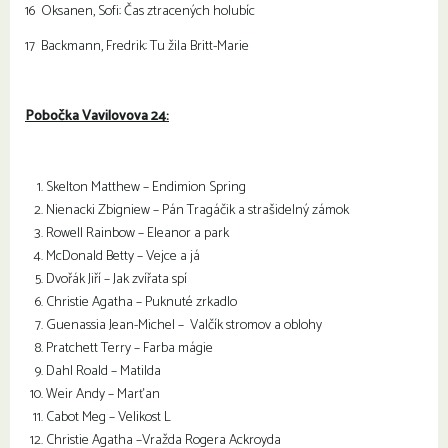
16 Oksanen, Sofi: Čas ztracených holubíc
17 Backmann, Fredrik: Tu žila Britt-Marie
Pobočka Vavilovova 24:
Skelton Matthew – Endimion Spring
Nienacki Zbigniew – Pán Tragáčik a strašidelný zámok
Rowell Rainbow – Eleanor a park
McDonald Betty – Vejce a já
Dvořák Jiří – Jak zvířata spí
Christie Agatha – Puknuté zrkadlo
Guenassia Jean-Michel – Valčík stromov a oblohy
Pratchett Terry – Farba mágie
Dahl Roald – Matilda
Weir Andy – Marťan
Cabot Meg – Velikost L
Christie Agatha –Vražda Rogera Ackroyda