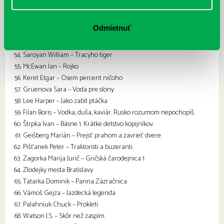
Kraus Cyril – Slovenskí romantici. Próza.
Filan Boris – Tajomstvo Budhovho úsmevu
Filan Boris – Ako išlo oko na vandrovku
Odmietnuť
Dahl Roald – Fantastické poviedky
Saroyan William – Tracyho tiger
McEwan Ian – Rojko
Keret Etgar – Osem percent ničoho
Gruenova Sara – Voda pre slony
Lee Harper – Jako zabít ptáčka
Filan Boris – Vodka, duša, kaviár. Rusko rozumom nepochopíš.
Štrpka Ivan – Básne 1. Krátke detstvo kopijníkov.
Geišberg Marián – Prejsť prahom a zavrieť dvere
Pišťanek Peter – Traktoristi a buzeranti.
Zagorka Marija Jurič – Gričská čarodejnica 1
Zlodejky mesta Bratislavy
Tatarka Dominik – Panna Zázračnica
Vámoš Gejza – Jazdecká legenda
Palahniuk Chuck – Prokletí
Watson J.S. – Skôr než zaspím