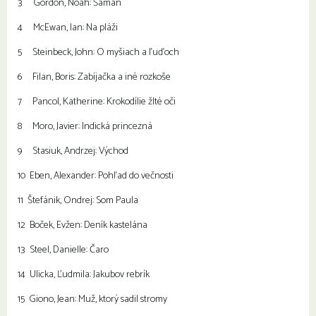
3 Gordon, Noah: Šaman
4 McEwan, Ian: Na pláži
5 Steinbeck, John: O myšiach a ľuďoch
6 Filan, Boris: Zabíjačka a iné rozkoše
7 Pancol, Katherine: Krokodílie žlté oči
8 Moro, Javier: Indická princezná
9 Stasiuk, Andrzej: Východ
10 Eben, Alexander: Pohľad do večnosti
11 Štefánik, Ondrej: Som Paula
12 Boček, Evžen: Deník kastelána
13 Steel, Danielle: Čaro
14 Ulicka, Ľudmila: Jakubov rebrík
15 Giono, Jean: Muž, ktorý sadil stromy