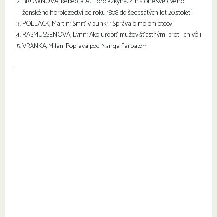
BROWNOVÁ, Rebecca A.: Horolezkyně: Z historie světového
ženského horolezectví od roku 1808 do šedesátých let 20.století
POLLACK, Martin: Smrť v bunkri: Správa o mojom otcovi
RASMUSSENOVÁ, Lynn: Ako urobiť mužov šťastnými proti ich vôli
VRANKA, Milan: Poprava pod Nanga Parbatom