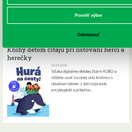
V priestoroch našej pobočky na
Prokofievovej 5 sa dlhoročne a pravidelne
stretávajú šikovné deti a mládež z Klubu
Povoliť výber
mladých filatelistov…
Odmietnuť
Kubo detská čitáreň má novinku!
Knihy deťom čítajú pri listovaní herci a
herečky
02.07.2026
Vďaka digitálnej detskej čitárni KUBO si
môžete vziať na cesty celú knižnicu s
obsahom takmer 2 500 rozprávok,
encyklopédií a príbehov….