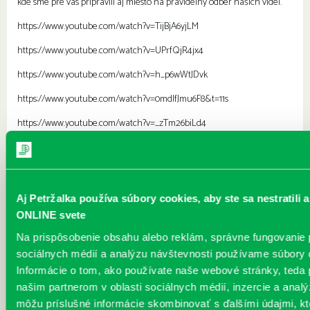
kde sme pre vás pripravili aj miesto na pravidelný odber našich videí.
https://www.youtube.com/watch?v=TijBjA6yjLM
https://www.youtube.com/watch?v=UPrfQjR4jx4
https://www.youtube.com/watch?v=h_p6wWtJDvk
https://www.youtube.com/watch?v=0mdIfJmu6F8&t=11s
https://www.youtube.com/watch?v=_zTm26biLd4
https://www.youtube.com/watch?v=TOrnlQV0Lh8
https://www.youtube.com/watch?v=Vmkjt3a6rNQ
https://www.youtube.com/watch?v=ZAD3kR1qKtc&t=1s
Aj Petržalka používa súbory cookies, aby ste sa nestratili 
ONLINE svete
https://www.youtube.com/watch?v=owazjAYeZdo
Na prispôsobenie obsahu alebo reklám, správne fungovanie
https://www.youtube.com/watch?
sociálnych médií a analýzu návštevnosti používame súbory 
v=lduoo7Ke9n0&fbclid=IwAR3KAXGxERMdzEAKlan53gFdKQ74YgMnhS8Eo
Informácie o tom, ako používate naše webové stránky, teda
https://www.youtube.com/watch?v=IfqNh4azYnY
našim partnerom v oblasti sociálnych médií, inzercie a analýz
môžu príslušné informácie skombinovať s ďalšími údajmi, kt