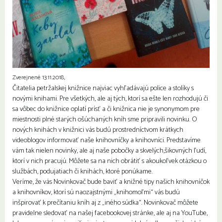
Zverejnené 13.11.2018,
Čitatelia petržalskej knižnice najviac vyhľadávajú police a stolíky s
novými knihami. Pre všetkých, ale aj tých, ktorí sa ešte len rozhodujú či
sa vôbec do knižnice oplatí prísť a či knižnica nie je synonymom pre
miestnosti plné starých ošúchaných kníh sme pripravili novinku. O
nových knihách v knižnici vás budú prostredníctvom krátkych
videoblogov informovať naše knihovníčky a knihovníci. Predstavíme
vám tak nielen novinky, ale aj naše pobočky a skvelých,šikovných ľudí,
ktorí v nich pracujú. Môžete sa na nich obrátiť s akoukoľvek otázkou o
službách, podujatiach či knihách, ktoré ponúkame.
Veríme, že vás Novinkovač bude baviť a knižné tipy našich knihovníčok
a knihovníkov, ktorí sú naozajstnými „knihomoľmi“ vás budú
inšpirovať k prečítaniu kníh aj z „iného súdka“. Novinkovač môžete
pravidelne sledovať na našej facebookovej stránke, ale aj na YouTube,