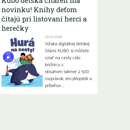
Kubo detská čitáreň má
novinku! Knihy deťom
čítajú pri listovaní herci a
herečky
02.07.2026
Vďaka digitálnej detskej
čitárni KUBO si môžete
vziať na cesty celú
knižnicu s
obsahom takmer 2 500
rozprávok, encyklopédií a
príbehov….