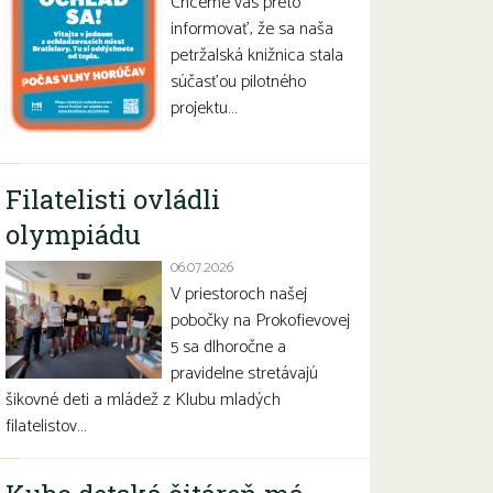
Chceme vás preto
informovať, že sa naša
petržalská knižnica stala
súčasťou pilotného
projektu…
Filatelisti ovládli
olympiádu
06.07.2026
V priestoroch našej
pobočky na Prokofievovej
5 sa dlhoročne a
pravidelne stretávajú
šikovné deti a mládež z Klubu mladých
filatelistov…