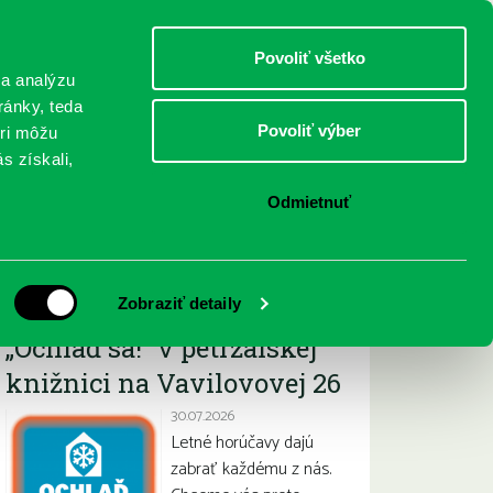
DETI
MLÁDEŽ
DOSPELÍ
Povoliť všetko
 a analýzu
ránky, teda
Povoliť výber
eri môžu
NICI
FEDINOVA
KONTAKTY
s získali,
Odmietnuť
Najnovšie
Zobraziť detaily
„Ochlaď sa!“ v petržalskej
knižnici na Vavilovovej 26
30.07.2026
Letné horúčavy dajú
zabrať každému z nás.