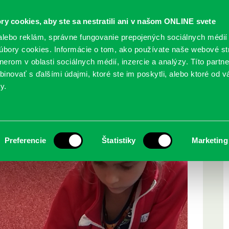
ry cookies, aby ste sa nestratili ani v našom ONLINE svete
lebo reklám, správne fungovanie prepojených sociálnych médií
bory cookies. Informácie o tom, ako používate naše webové st
erom v oblasti sociálnych médií, inzercie a analýzy. Títo partn
GY
SLUŽBY
PODUJATIA
POBOČKY
O KNIŽ
inovať s ďalšími údajmi, ktoré ste im poskytli, alebo ktoré od vá
y.
ci
Preferencie
Štatistiky
Marketing