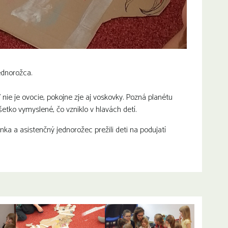
jednorožca.
ď nie je ovocie, pokojne zje aj voskovky. Pozná planétu
šetko vymyslené, čo vzniklo v hlavách detí.
nka a asistenčný jednorožec prežili deti na podujatí