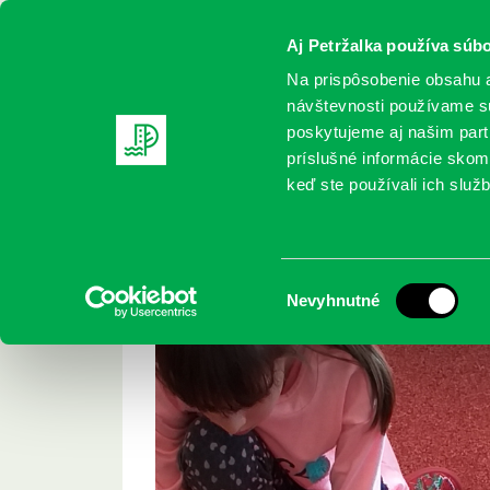
Aj Petržalka používa súbo
Na prispôsobenie obsahu a
návštevnosti používame sú
poskytujeme aj našim partn
REGISTRUJTE SA
ONLINE KATALÓ
príslušné informácie skomb
keď ste používali ich služb
Domov
Aktuality
Jednorožec v knižnici
Jednorožec v knižni
Výber
Nevyhnutné
súhlasu