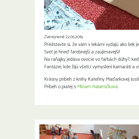
Zverejnené 22.05.2019,
Predstavte si, že vám v lekárni vydajú ako liek 
Svet je hneď farebnejší a zaujímavejší!
Na raňajky jedáva ovocie vo farbách dúhy
?
, ke
Fantázie, kde žijú všetci vymyslení kamaráti a v
Krásny príbeh z knihy Kateřiny Maďarkovej Justí
Príbeh o piatej s
Miriam Halamičková
.