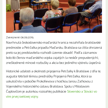
Zverejnené 06.09.2019,
Navrhnutá československo-maďarská hranica nezahŕňala bratislavské
predmostie a Petržalka pripadla Maďarsku. Bratislava sa cítila ohrozená
preto sa jej predstavitelia rozhodli územie obsadiť. Podľa záznamov
bolo 80 členov maďarského vojska zajatých (a neskôr prepustených),
zneškodnené mínové rozbušky a akcia bez jediného výstrelu úspešná.
Historické udalosti a okolnosti pripojenia Petržalky k Bratislave z dňa 14.
augusta 1919 boli témou prednášky Pripojená Petržalka, ktorá sa
uskutočnila v pobočke Prokofievova s hosťkou Janou Zaťkovou z
Vojenského historického ústavu Bratislava. Spolu s Miloslavom
Čaplovičom je autorkou rozsiahlej publikácie
Slovensko a Slováci vo
víre prvej svetovej vojny
.