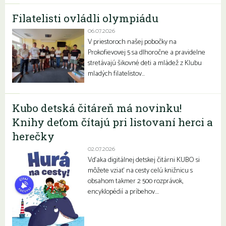
Filatelisti ovládli olympiádu
06.07.2026
V priestoroch našej pobočky na
Prokofievovej 5 sa dlhoročne a pravidelne
stretávajú šikovné deti a mládež z Klubu
mladých filatelistov…
Kubo detská čitáreň má novinku!
Knihy deťom čítajú pri listovaní herci a
herečky
02.07.2026
Vďaka digitálnej detskej čitárni KUBO si
môžete vziať na cesty celú knižnicu s
obsahom takmer 2 500 rozprávok,
encyklopédií a príbehov….