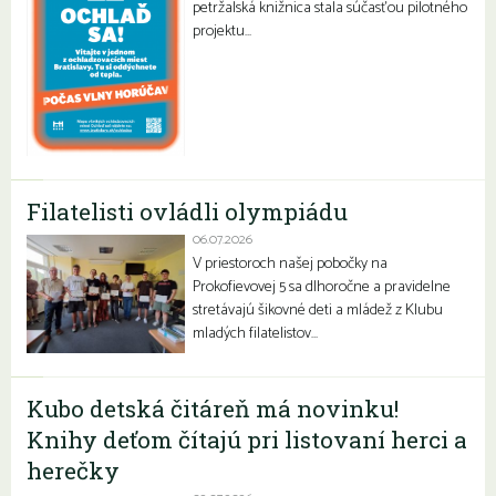
petržalská knižnica stala súčasťou pilotného
projektu…
Filatelisti ovládli olympiádu
06.07.2026
V priestoroch našej pobočky na
Prokofievovej 5 sa dlhoročne a pravidelne
stretávajú šikovné deti a mládež z Klubu
mladých filatelistov…
Kubo detská čitáreň má novinku!
Knihy deťom čítajú pri listovaní herci a
herečky