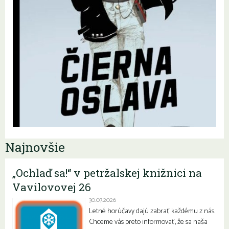
Najnovšie
„Ochlaď sa!“ v petržalskej knižnici na
Vavilovovej 26
30.07.2026
Letné horúčavy dajú zabrať každému z nás.
Chceme vás preto informovať, že sa naša