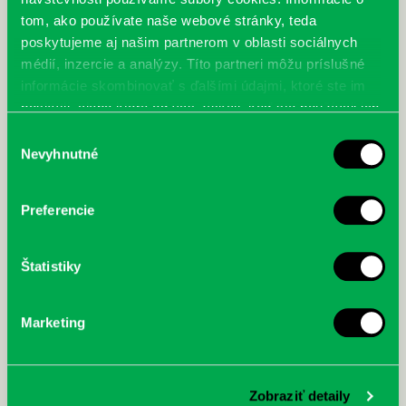
tom, ako používate naše webové stránky, teda
poskytujeme aj našim partnerom v oblasti sociálnych
médií, inzercie a analýzy. Títo partneri môžu príslušné
informácie skombinovať s ďalšími údajmi, ktoré ste im
poskytli, alebo ktoré od vás získali, keď ste používali ich
služby.
Výber
Nevyhnutné
súhlasu
Preferencie
Štatistiky
Marketing
Zobraziť detaily