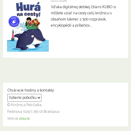
02.07.2026
Vďaka digitálnej detskej čitárni KUBO si
môžete vziať na cesty celú knižnicu s
obsahom takmer 2 500 rozprávok,
encyklopédií a príbehov….
Otváracie hodiny a kontakty:
© Knižnica Petržalka
Fedinova 1129/7, 851 01 Bratislava
Web od
2day.sk