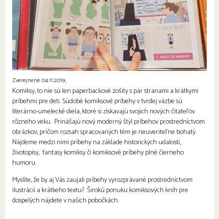
Zverejnené 04.11.2019,
Komiksy, to nie sú len paperbackové zošity s pár stranami a krátkymi
príbehmi pre deti. Súdobé komiksové príbehy v tvrdej väzbe sú
literárno-umelecké diela, ktoré si získavajú svojich nových čitateľov
rôzneho veku. Prinášajú nový moderný štýl príbehov prostredníctvom
obrázkov, príčom rozsah spracovaných tém je neuveriteľne bohatý.
Nájdeme medzi nimi príbehy na základe historických udalostí,
životopisy, fantasy komiksy či komiksové príbehy plné čierneho
humoru.
Myslíte, že by aj Vás zaujali príbehy vyrozprávané prostredníctvom
ilustrácií a krátkeho textu? Širokú ponuku komiksových kníh pre
dospelých nájdete v našich pobočkách.