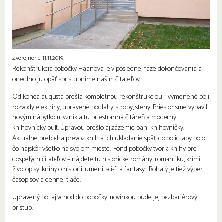
Zverejnené 11.11.2019,
Rekonštrukcia pobočky Haanova je v poslednej fáze dokončovania a
onedlho ju opäť sprístupníme našim čitateľov.
Od konca augusta prešla kompletnou rekonštrukciou – vymenené boli
rozvody elektriny, upravené podlahy, stropy, steny. Priestor sme vybavili
novým nábytkom, vznikla tu priestranná čitáreň a moderný
knihovnícky pult. Úpravou prešlo aj zázemie pani knihovníčky.
Aktuálne prebieha prevoz kníh a ich ukladanie späť do políc, aby bolo
čo najskôr všetko na svojom mieste. Fond pobočky tvoria knihy pre
dospelých čitateľov – nájdete tu historické romány, romantiku, krimi,
životopisy, knihy o histórií, umení, sci-fi a fantasy. Bohatý je tiež výber
časopisov a dennej tlače.
Upravený bol aj vchod do pobočky, novinkou bude jej bezbariérový
prístup.