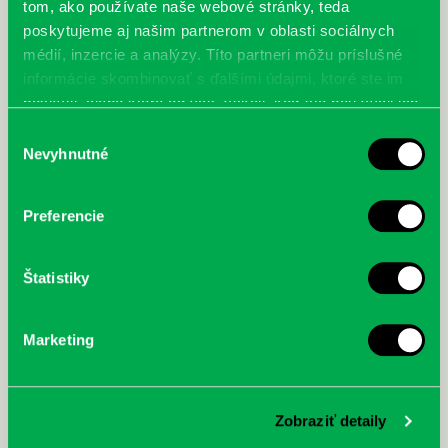
tom, ako používate naše webové stránky, teda
poskytujeme aj našim partnerom v oblasti sociálnych
médií, inzercie a analýzy. Títo partneri môžu príslušné
informácie skombinovať s ďalšími údajmi, ktoré ste im
poskytli, alebo ktoré od vás získali, keď ste používali ich
služby.
Výber
Nevyhnutné
súhlasu
Preferencie
Štatistiky
Marketing
Zobraziť detaily