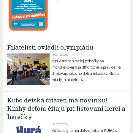
Filatelisti ovládli olympiádu
06.07.2026
V priestoroch našej pobočky na
Prokofievovej 5 sa dlhoročne a pravidelne
stretávajú šikovné deti a mládež z Klubu
mladých filatelistov…
Kubo detská čitáreň má novinku!
Knihy deťom čítajú pri listovaní herci a
herečky
02.07.2026
Vďaka digitálnej detskej čitárni KUBO si