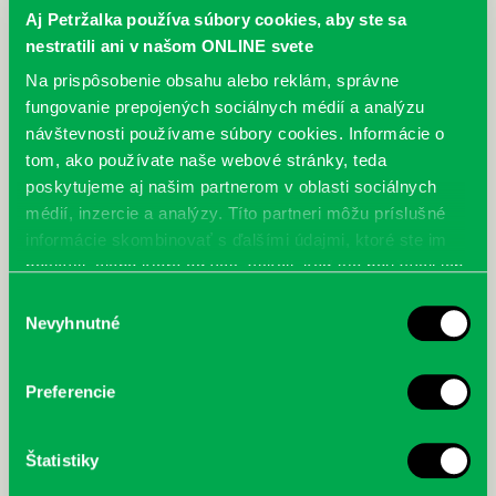
Aj Petržalka používa súbory cookies, aby ste sa
nestratili ani v našom ONLINE svete
Na prispôsobenie obsahu alebo reklám, správne
fungovanie prepojených sociálnych médií a analýzu
návštevnosti používame súbory cookies. Informácie o
tom, ako používate naše webové stránky, teda
poskytujeme aj našim partnerom v oblasti sociálnych
médií, inzercie a analýzy. Títo partneri môžu príslušné
informácie skombinovať s ďalšími údajmi, ktoré ste im
poskytli, alebo ktoré od vás získali, keď ste používali ich
služby.
Výber
Nevyhnutné
súhlasu
Preferencie
Štatistiky