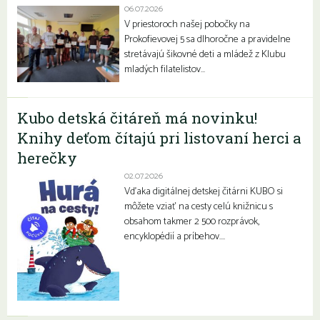
06.07.2026
V priestoroch našej pobočky na
Prokofievovej 5 sa dlhoročne a pravidelne
stretávajú šikovné deti a mládež z Klubu
mladých filatelistov…
Kubo detská čitáreň má novinku!
Knihy deťom čítajú pri listovaní herci a
herečky
02.07.2026
Vďaka digitálnej detskej čitárni KUBO si
môžete vziať na cesty celú knižnicu s
obsahom takmer 2 500 rozprávok,
encyklopédií a príbehov….