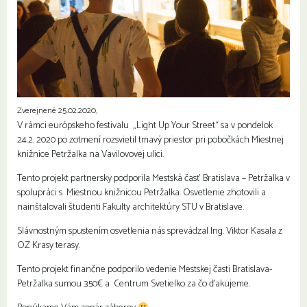
Zverejnené 25.02.2020,
V rámci európskeho festivalu „Light Up Your Street“ sa v pondelok
24.2. 2020 po zotmení rozsvietil tmavý priestor pri pobočkách Miestnej
knižnice Petržalka na Vavilovovej ulici.
Tento projekt partnersky podporila Mestská časť Bratislava – Petržalka v
spolupráci s Miestnou knižnicou Petržalka. Osvetlenie zhotovili a
nainštalovali študenti Fakulty architektúry STU v Bratislave.
Slávnostným spustením osvetlenia nás sprevádzal Ing. Viktor Kasala z
OZ Krasy terasy.
Tento projekt finančne podporilo vedenie Mestskej časti Bratislava-
Petržalka sumou 350€ a Centrum Svetielko za čo ďakujeme.