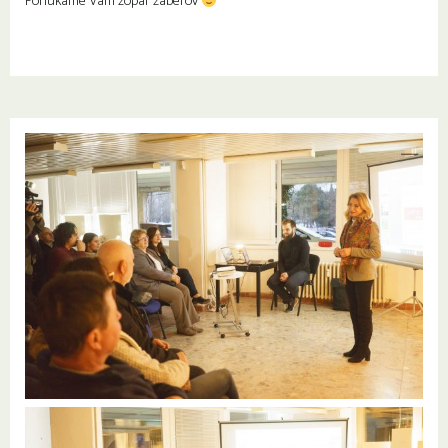
Ponúkame Vám zopár záberov