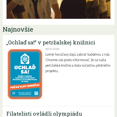
Najnovšie
„Ochlaď sa!“ v petržalskej knižnici
30.07.2026
Letné horúčavy dajú zabrať každému z nás.
Chceme vás preto informovať, že sa naša
petržalská knižnica stala súčasťou pilotného
projektu…
Filatelisti ovládli olympiádu