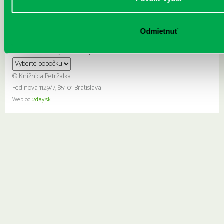
Odmietnuť
Otváracie hodiny a kontakty:
© Knižnica Petržalka
Fedinova 1129/7, 851 01 Bratislava
Web od
2day.sk