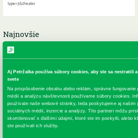
type=3&theater
Najnovšie
„Ochlaď sa!“ v petržalskej knižnici
30.07.2026
Letné horúčavy dajú zabrať každému z nás.
Chceme vás preto informovať, že sa naša
Aj Petržalka používa súbory cookies, aby ste sa nestratil
petržalská knižnica stala súčasťou pilotného
svete
projektu…
Na prispôsobenie obsahu alebo reklám, správne fungovanie 
médií a analýzu návštevnosti používame súbory cookies. In
používate naše webové stránky, teda poskytujeme aj našim 
sociálnych médií, inzercie a analýzy. Títo partneri môžu prí
skombinovať s ďalšími údajmi, ktoré ste im poskytli, alebo kt
ste používali ich služby.
Filatelisti ovládli olympiádu