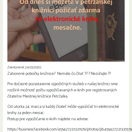
Zverejnené 24.03.2020,
Zatvorené pobočky knižnice? Nemáte čo čítať
?
?
? Nezúfajte
?
?
Pre dočasné pozastavenie výpožičných služieb v našej knižnici sme
rozšírili možnosť počtu vypožičiavaných e-kníh pre registrovaných
čitateľov Miestnej knižnice Petržalka.
Od utorka 24. marca si každý čitateľ môže vypožičať tri elektronické
knihy za jeden mesiac.
Postup pre vypožičanie e-kníh nájdete na adrese:
https://business.facebook.com/455427231331579/photos/pb.455427231331579