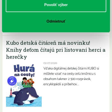
06.07.2026
Povoliť výber
V priestoroch našej pobočky na
Prokofievovej 5 sa dlhoročne a pravidelne
stretávajú šikovné deti a mládež z Klubu
Odmietnuť
mladých filatelistov…
Kubo detská čitáreň má novinku!
Knihy deťom čítajú pri listovaní herci a
herečky
02.07.2026
Vďaka digitálnej detskej čitárni KUBO si
môžete vziať na cesty celú knižnicu s
obsahom takmer 2 500 rozprávok,
encyklopédií a príbehov….