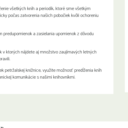
ženie všetkých kníh a periodík, ktoré sme všetkým
ticky počas zatvorenia našich pobočiek kvôli ochoreniu
ém predupomienok a zasielania upomienok z dôvodu
k v ktorých nájdete aj množstvo zaujímavých letných
avili.
k petržalskej knižnice, využite možnosť predĺženia kníh
onickej komunikácie s našimi knihovníkmi.