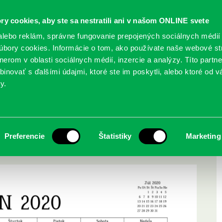
ry cookies, aby ste sa nestratili ani v našom ONLINE svete
lebo reklám, správne fungovanie prepojených sociálnych médií
bory cookies. Informácie o tom, ako používate naše webové st
erom v oblasti sociálnych médií, inzercie a analýzy. Títo partn
GY
SLUŽBY
PODUJATIA
POBOČKY
O KNIŽ
inovať s ďalšími údajmi, ktoré ste im poskytli, alebo ktoré od vá
y.
0. júna 2020
nie kníh končí 30.
Preferencie
Štatistiky
Marketing