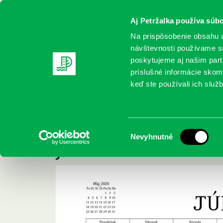
Aj Petržalka používa súbo
Na prispôsobenie obsahu a
návštevnosti používame sú
poskytujeme aj našim partn
REGISTRUJTE SA
ONLINE KATALÓ
príslušné informácie skomb
keď ste používali ich služb
Domov
Aktuality
Automatické predĺženie kníh končí 3
Automatické predĺže
Výber
Nevyhnutné
júna 2020
súhlasu