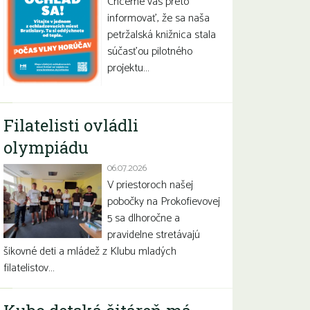
Chceme vás preto
informovať, že sa naša
petržalská knižnica stala
súčasťou pilotného
projektu…
Filatelisti ovládli
olympiádu
06.07.2026
V priestoroch našej
pobočky na Prokofievovej
5 sa dlhoročne a
pravidelne stretávajú
šikovné deti a mládež z Klubu mladých
filatelistov…