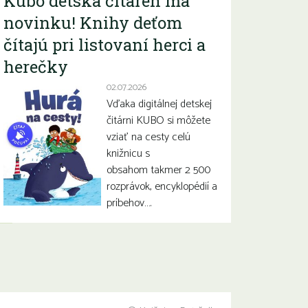
Kubo detská čitáreň má
novinku! Knihy deťom
čítajú pri listovaní herci a
herečky
02.07.2026
Vďaka digitálnej detskej
čitárni KUBO si môžete
vziať na cesty celú
knižnicu s
obsahom takmer 2 500
rozprávok, encyklopédií a
príbehov….