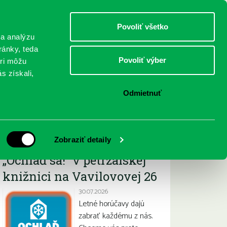
DETI
MLÁDEŽ
DOSPELÍ
Povoliť všetko
 a analýzu
ránky, teda
Povoliť výber
eri môžu
NICI
FEDINOVA
KONTAKTY
s získali,
Odmietnuť
Najnovšie
Zobraziť detaily
„Ochlaď sa!“ v petržalskej
knižnici na Vavilovovej 26
30.07.2026
Letné horúčavy dajú
zabrať každému z nás.