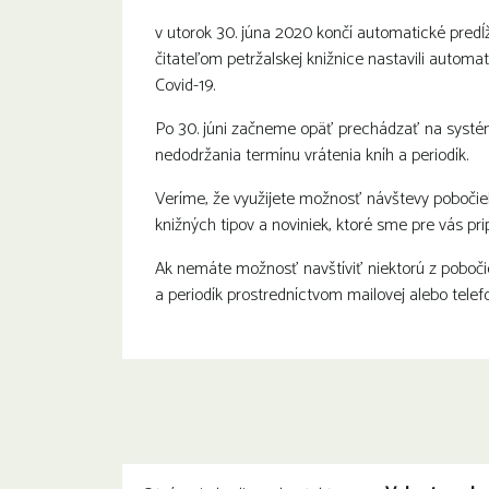
v utorok 30. júna 2020 končí automatické predĺ
čitateľom petržalskej knižnice nastavili automa
Covid-19.
Po 30. júni začneme opäť prechádzať na syst
nedodržania termínu vrátenia kníh a periodík.
Veríme, že využijete možnosť návštevy pobočie
knižných tipov a noviniek, ktoré sme pre vás pripr
Ak nemáte možnosť navštíviť niektorú z pobočie
a periodík prostredníctvom mailovej alebo telef