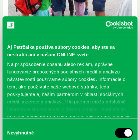
Aj Petržalka používa súbory cookies, aby ste sa
nestratili ani v našom ONLINE svete
Na prispôsobenie obsahu alebo reklám, správne
fungovanie prepojených sociálnych médií a analýzu
návštevnosti používame súbory cookies. Informácie o
tom, ako používate naše webové stránky, teda
poskytujeme aj našim partnerom v oblasti sociálnych
médií, inzercie a analýzy. Títo partneri môžu príslušné
informácie skombinovať s ďalšími údajmi, ktoré ste im
poskytli, alebo ktoré od vás získali, keď ste používali ich
služby.
Výber
Nevyhnutné
súhlasu