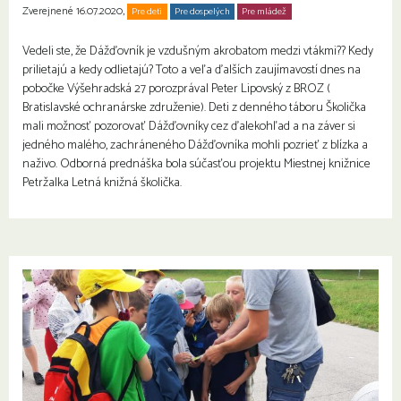
Zverejnené 16.07.2020,
Pre deti
Pre dospelých
Pre mládež
Rodiny s deťmi
Seniori
Vedeli ste, že Dážďovník je vzdušným akrobatom medzi vtákmi?
?
Kedy
prilietajú a kedy odlietajú? Toto a veľa ďalších zaujímavostí dnes na
pobočke Výšehradská 27 porozprával Peter Lipovský z BROZ (
Bratislavské ochranárske združenie). Deti z denného táboru Školička
mali možnosť pozorovať Dážďovníky cez ďalekohľad a na záver si
jedného malého, zachráneného Dážďovníka mohli pozrieť z blízka a
naživo. Odborná prednáška bola súčasťou projektu Miestnej knižnice
Petržalka Letná knižná školička.