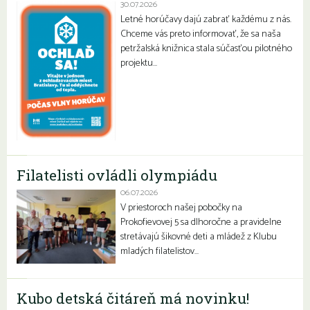
30.07.2026
Letné horúčavy dajú zabrať každému z nás.
Chceme vás preto informovať, že sa naša
petržalská knižnica stala súčasťou pilotného
projektu…
Filatelisti ovládli olympiádu
06.07.2026
V priestoroch našej pobočky na
Prokofievovej 5 sa dlhoročne a pravidelne
stretávajú šikovné deti a mládež z Klubu
mladých filatelistov…
Kubo detská čitáreň má novinku!