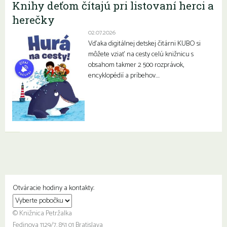
Knihy deťom čítajú pri listovaní herci a
herečky
02.07.2026
Vďaka digitálnej detskej čitárni KUBO si
môžete vziať na cesty celú knižnicu s
obsahom takmer 2 500 rozprávok,
encyklopédií a príbehov….
Otváracie hodiny a kontakty:
© Knižnica Petržalka
Fedinova 1129/7, 851 01 Bratislava