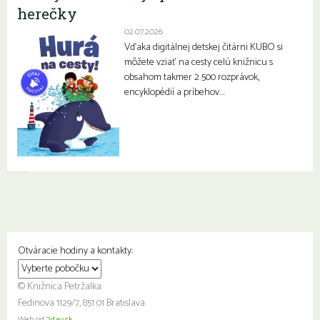
herečky
02.07.2026
Vďaka digitálnej detskej čitárni KUBO si
môžete vziať na cesty celú knižnicu s
obsahom takmer 2 500 rozprávok,
encyklopédií a príbehov….
Otváracie hodiny a kontakty:
© Knižnica Petržalka
Fedinova 1129/7, 851 01 Bratislava
Web od
2day.sk