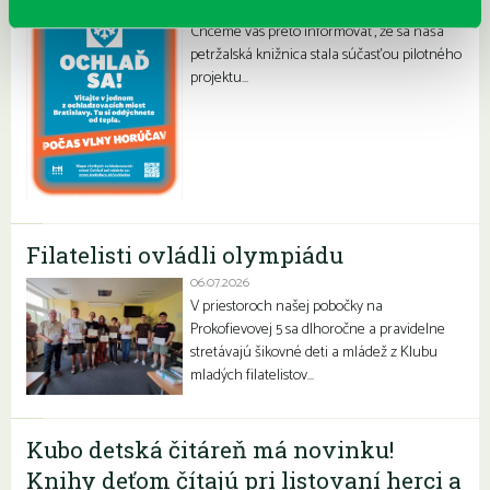
Letné horúčavy dajú zabrať každému z nás.
Chceme vás preto informovať, že sa naša
petržalská knižnica stala súčasťou pilotného
projektu…
Filatelisti ovládli olympiádu
06.07.2026
V priestoroch našej pobočky na
Prokofievovej 5 sa dlhoročne a pravidelne
stretávajú šikovné deti a mládež z Klubu
mladých filatelistov…
Kubo detská čitáreň má novinku!
Knihy deťom čítajú pri listovaní herci a