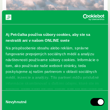
00:00
00:00
Aj Petržalka používa súbory cookies, aby ste sa
Video
nestratili ani v našom ONLINE svete
prehrávač
Na prispôsobenie obsahu alebo reklám, správne
fungovanie prepojených sociálnych médií a analýzu
návštevnosti používame súbory cookies. Informácie o
tom, ako používate naše webové stránky, teda
poskytujeme aj našim partnerom v oblasti sociálnych
médií, inzercie a analýzy. Títo partneri môžu príslušné
informácie skombinovať s ďalšími údajmi, ktoré ste im
poskytli, alebo ktoré od vás získali, keď ste používali ich
služby.
Výber
Nevyhnutné
súhlasu