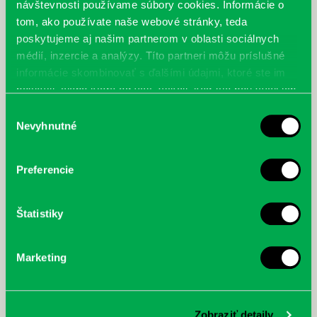
návštevnosti používame súbory cookies. Informácie o
tom, ako používate naše webové stránky, teda
poskytujeme aj našim partnerom v oblasti sociálnych
médií, inzercie a analýzy. Títo partneri môžu príslušné
informácie skombinovať s ďalšími údajmi, ktoré ste im
poskytli, alebo ktoré od vás získali, keď ste používali ich
služby.
Výber
Nevyhnutné
súhlasu
Preferencie
Štatistiky
Marketing
Zobraziť detaily