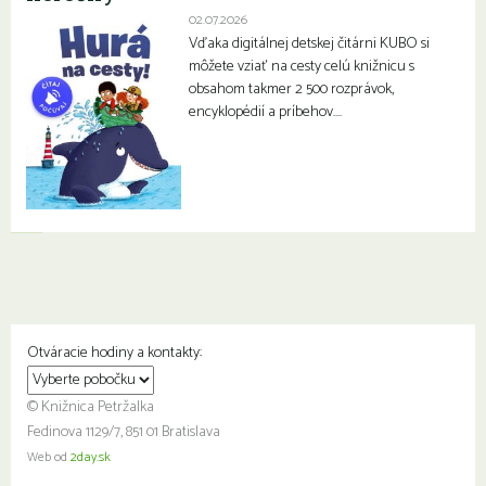
02.07.2026
Vďaka digitálnej detskej čitárni KUBO si
môžete vziať na cesty celú knižnicu s
obsahom takmer 2 500 rozprávok,
encyklopédií a príbehov….
Otváracie hodiny a kontakty:
© Knižnica Petržalka
Fedinova 1129/7, 851 01 Bratislava
Web od
2day.sk