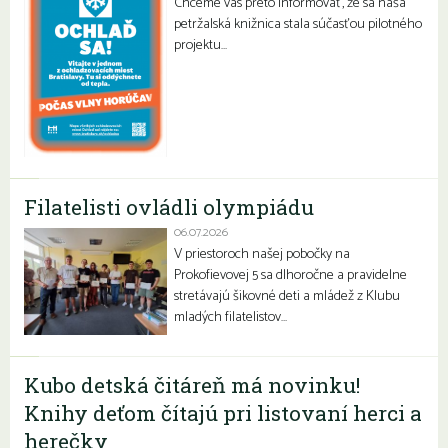
Chceme vás preto informovať, že sa naša
petržalská knižnica stala súčasťou pilotného
projektu…
Filatelisti ovládli olympiádu
06.07.2026
V priestoroch našej pobočky na
Prokofievovej 5 sa dlhoročne a pravidelne
stretávajú šikovné deti a mládež z Klubu
mladých filatelistov…
Kubo detská čitáreň má novinku!
Knihy deťom čítajú pri listovaní herci a
herečky