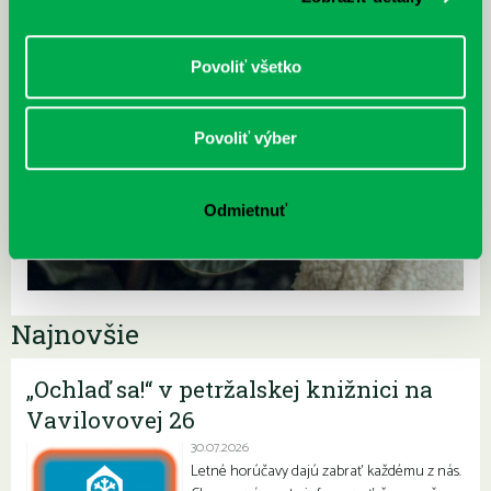
Povoliť všetko
Povoliť výber
Odmietnuť
Najnovšie
„Ochlaď sa!“ v petržalskej knižnici na
Vavilovovej 26
30.07.2026
Letné horúčavy dajú zabrať každému z nás.