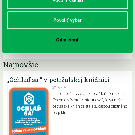
Povoliť všetko
Povoliť výber
Odmietnuť
Najnovšie
„Ochlaď sa!“ v petržalskej knižnici
30.07.2026
Letné horúčavy dajú zabrať každému z nás.
Chceme vás preto informovať, že sa naša
petržalská knižnica stala súčasťou pilotného
projektu…