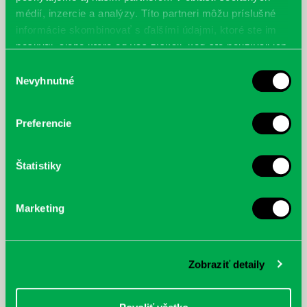
médií, inzercie a analýzy. Títo partneri môžu príslušné
informácie skombinovať s ďalšími údajmi, ktoré ste im
poskytli, alebo ktoré od vás získali, keď ste používali ich
služby.
Výber
Nevyhnutné
súhlasu
Preferencie
Štatistiky
Marketing
Zobraziť detaily