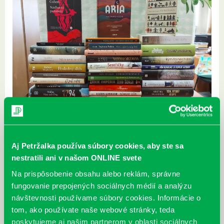
Aj Petržalka používa súbory cookies, aby ste sa
nestratili ani v našom ONLINE svete
Na prispôsobenie obsahu alebo reklám, správne
fungovanie prepojených sociálnych médií a analýzu
návštevnosti používame súbory cookies. Informácie o
tom, ako používate naše webové stránky, teda
poskytujeme aj našim partnerom v oblasti sociálnych