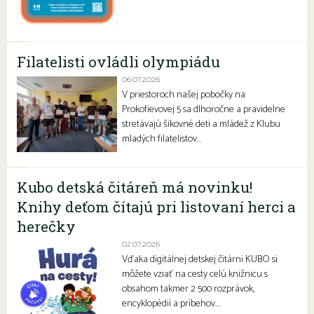
Filatelisti ovládli olympiádu
06.07.2026
V priestoroch našej pobočky na
Prokofievovej 5 sa dlhoročne a pravidelne
stretávajú šikovné deti a mládež z Klubu
mladých filatelistov…
Kubo detská čitáreň má novinku!
Knihy deťom čítajú pri listovaní herci a
herečky
02.07.2026
Vďaka digitálnej detskej čitárni KUBO si
môžete vziať na cesty celú knižnicu s
obsahom takmer 2 500 rozprávok,
encyklopédií a príbehov….