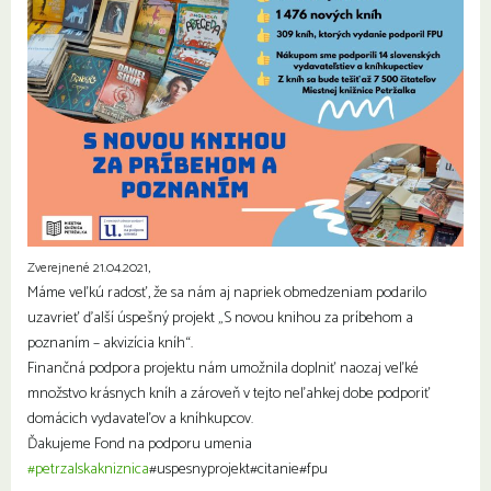
Zverejnené 21.04.2021,
Máme veľkú radosť, že sa nám aj napriek obmedzeniam podarilo
uzavrieť ďalší úspešný projekt „S novou knihou za príbehom a
poznaním – akvizícia kníh“.
Finančná podpora projektu nám umožnila doplniť naozaj veľké
množstvo krásnych kníh a zároveň v tejto neľahkej dobe podporiť
domácich vydavateľov a kníhkupcov.
Ďakujeme Fond na podporu umenia
#petrzalskakniznica
#uspesnyprojekt#citanie#fpu