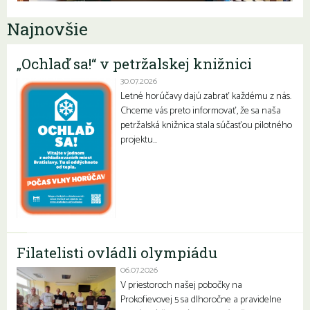
Najnovšie
„Ochlaď sa!“ v petržalskej knižnici
30.07.2026
Letné horúčavy dajú zabrať každému z nás.
Chceme vás preto informovať, že sa naša
petržalská knižnica stala súčasťou pilotného
projektu…
Filatelisti ovládli olympiádu
06.07.2026
V priestoroch našej pobočky na
Prokofievovej 5 sa dlhoročne a pravidelne