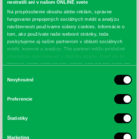
nestratili ani v našom ONLINE svete
Na prispôsobenie obsahu alebo reklám, správne
fungovanie prepojených sociálnych médií a analýzu
návštevnosti používame súbory cookies. Informácie o
tom, ako používate naše webové stránky, teda
poskytujeme aj našim partnerom v oblasti sociálnych
médií, inzercie a analýzy. Títo partneri môžu príslušné
informácie skombinovať s ďalšími údajmi, ktoré ste im
poskytli, alebo ktoré od vás získali, keď ste používali ich
služby.
Výber
Nevyhnutné
súhlasu
Preferencie
Štatistiky
Marketing