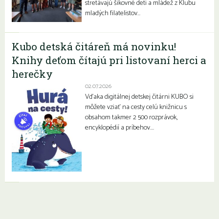
stretávajú šikovné deti a mládež z Klubu
mladých filatelistov…
Kubo detská čitáreň má novinku!
Knihy deťom čítajú pri listovaní herci a
herečky
02.07.2026
Vďaka digitálnej detskej čitárni KUBO si
môžete vziať na cesty celú knižnicu s
obsahom takmer 2 500 rozprávok,
encyklopédií a príbehov….