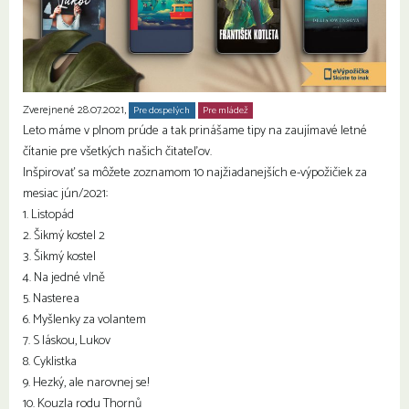
Zverejnené 28.07.2021,
Pre dospelých
Pre mládež
Seniori
Leto máme v plnom prúde a tak prinášame tipy na zaujímavé letné
čítanie pre všetkých našich čitateľov.
Inšpirovať sa môžete zoznamom 10 najžiadanejších e-výpožičiek za
mesiac jún/2021:
1. Listopád
2. Šikmý kostel 2
3. Šikmý kostel
4. Na jedné vlně
5. Nasterea
6. Myšlenky za volantem
7. S láskou, Lukov
8. Cyklistka
9. Hezký, ale narovnej se!
10. Kouzla rodu Thornů