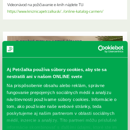
Videonávod na požičiavanie e-kníh nájdete TU:
https://www.kniznicapetrzalka.sk/…/online-katalog-carmen/
Aj Petržalka používa súbory cookies, aby ste sa
nestratili ani v našom ONLINE svete
Na prispôsobenie obsahu alebo reklám, správne
fungovanie prepojených sociálnych médií a analýzu
návštevnosti používame súbory cookies. Informácie o
tom, ako používate naše webové stránky, teda
poskytujeme aj našim partnerom v oblasti sociálnych
médií, inzercie a analýzy. Títo partneri môžu príslušné
informácie skombinovať s ďalšími údajmi, ktoré ste im