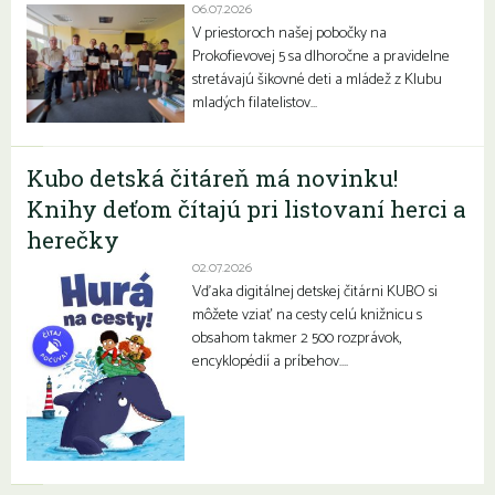
06.07.2026
V priestoroch našej pobočky na
Prokofievovej 5 sa dlhoročne a pravidelne
stretávajú šikovné deti a mládež z Klubu
mladých filatelistov…
Kubo detská čitáreň má novinku!
Knihy deťom čítajú pri listovaní herci a
herečky
02.07.2026
Vďaka digitálnej detskej čitárni KUBO si
môžete vziať na cesty celú knižnicu s
obsahom takmer 2 500 rozprávok,
encyklopédií a príbehov….