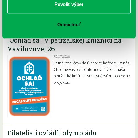
Povoliť výber
Najnovšie
Odmietnuť
„Ochlaď sa!“ v petržalskej knižnici na
Vavilovovej 26
30.07.2026
Letné horúčavy dajú zabrať každému z nás.
Chceme vás preto informovať, že sa naša
petržalská knižnica stala súčasťou pilotného
projektu…
Filatelisti ovládli olympiádu