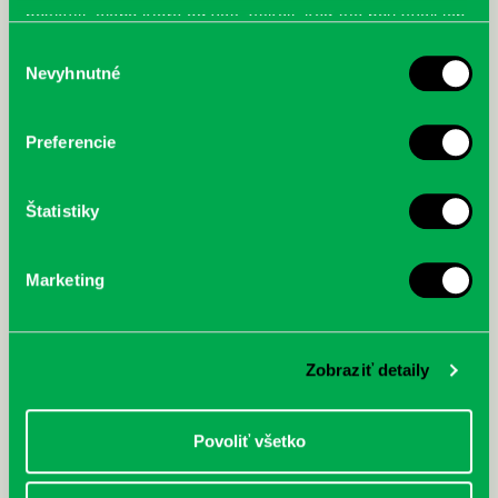
poskytli, alebo ktoré od vás získali, keď ste používali ich
služby.
Výber
Nevyhnutné
súhlasu
Preferencie
Štatistiky
Marketing
Zobraziť detaily
Povoliť všetko