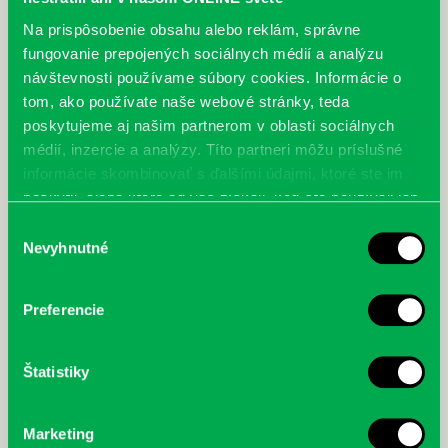
Na prispôsobenie obsahu alebo reklám, správne
fungovanie prepojených sociálnych médií a analýzu
návštevnosti používame súbory cookies. Informácie o
tom, ako používate naše webové stránky, teda
poskytujeme aj našim partnerom v oblasti sociálnych
médií, inzercie a analýzy. Títo partneri môžu príslušné
informácie skombinovať s ďalšími údajmi, ktoré ste im
poskytli, alebo ktoré od vás získali, keď ste používali ich
služby.
Výber
Nevyhnutné
súhlasu
Preferencie
Štatistiky
Marketing