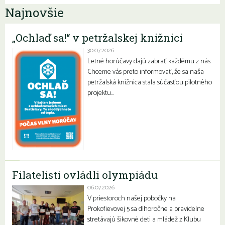
Najnovšie
„Ochlaď sa!“ v petržalskej knižnici
30.07.2026
Letné horúčavy dajú zabrať každému z nás.
Chceme vás preto informovať, že sa naša
petržalská knižnica stala súčasťou pilotného
projektu…
Filatelisti ovládli olympiádu
06.07.2026
V priestoroch našej pobočky na
Prokofievovej 5 sa dlhoročne a pravidelne
stretávajú šikovné deti a mládež z Klubu