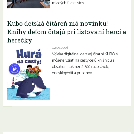
mladých filatelistov…
Kubo detská čitáreň má novinku!
Knihy deťom čítajú pri listovaní herci a
herečky
02.07.2026
Vďaka digitálnej detskej čitárni KUBO si
môžete vziať na cesty celú knižnicu s
obsahom takmer 2 500 rozprávok,
encyklopédií a príbehov….