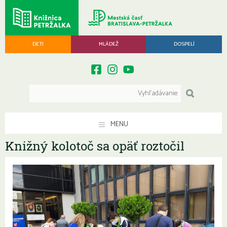
DETI
MLÁDEŽ
DOSPELÍ
MENU
Knižný kolotoč sa opäť roztočil