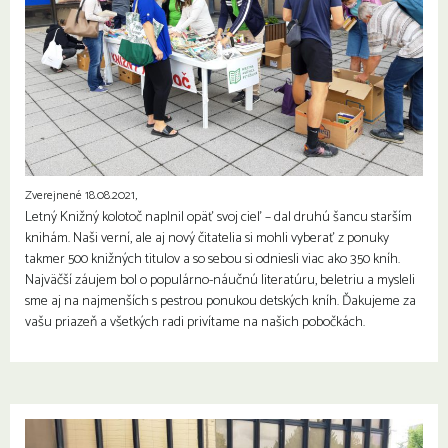
Zverejnené 18.08.2021,
Letný Knižný kolotoč naplnil opäť svoj cieľ – dal druhú šancu starším
knihám. Naši verní, ale aj nový čitatelia si mohli vyberať z ponuky
takmer 500 knižných titulov a so sebou si odniesli viac ako 350 kníh.
Najväčší záujem bol o populárno-náučnú literatúru, beletriu a mysleli
sme aj na najmenších s pestrou ponukou detských kníh. Ďakujeme za
vašu priazeň a všetkých radi privítame na našich pobočkách.