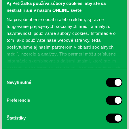
Aj Petržalka používa súbory cookies, aby ste sa
nestratili ani v našom ONLINE svete
Na prispôsobenie obsahu alebo reklám, správne
fungovanie prepojených sociálnych médií a analýzu
návštevnosti používame súbory cookies. Informácie o
tom, ako používate naše webové stránky, teda
poskytujeme aj našim partnerom v oblasti sociálnych
médií, inzercie a analýzy. Títo partneri môžu príslušné
informácie skombinovať s ďalšími údajmi, ktoré ste im
poskytli, alebo ktoré od vás získali, keď ste používali ich
služby.
Výber
Nevyhnutné
súhlasu
Preferencie
Štatistiky