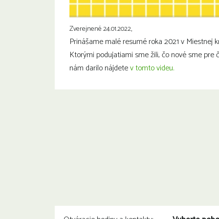
Zverejnené 24.01.2022,
Prinášame malé resumé roka 2021 v Miestnej kni
Ktorými podujatiami sme žili, čo nové sme pre či
nám darilo nájdete
v tomto videu.