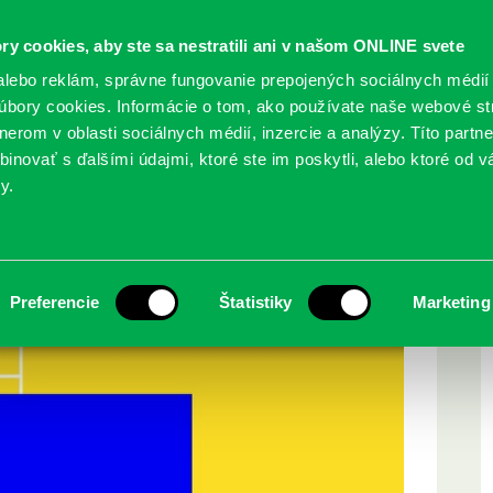
ry cookies, aby ste sa nestratili ani v našom ONLINE svete
lebo reklám, správne fungovanie prepojených sociálnych médií
bory cookies. Informácie o tom, ako používate naše webové st
erom v oblasti sociálnych médií, inzercie a analýzy. Títo partn
GY
SLUŽBY
PODUJATIA
POBOČKY
O KNIŽ
inovať s ďalšími údajmi, ktoré ste im poskytli, alebo ktoré od vá
y.
kej knižnici
Preferencie
Štatistiky
Marketing