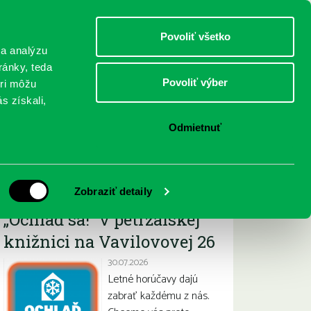
DETI
MLÁDEŽ
DOSPELÍ
Povoliť všetko
 a analýzu
ránky, teda
Povoliť výber
eri môžu
NICI
FEDINOVA
KONTAKTY
s získali,
Odmietnuť
Najnovšie
Zobraziť detaily
„Ochlaď sa!“ v petržalskej
knižnici na Vavilovovej 26
30.07.2026
Letné horúčavy dajú
zabrať každému z nás.