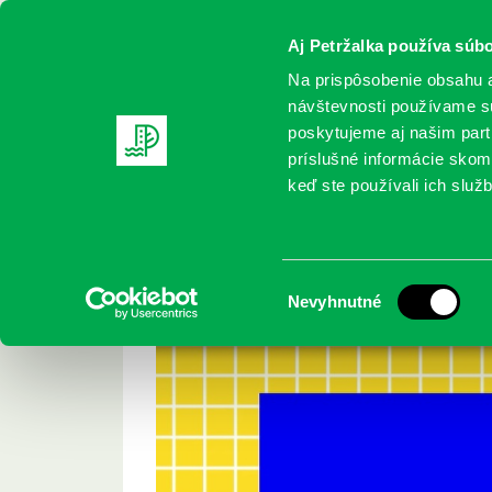
Aj Petržalka používa súbo
Na prispôsobenie obsahu a
návštevnosti používame sú
poskytujeme aj našim partn
REGISTRUJTE SA
ONLINE KATALÓ
príslušné informácie skomb
keď ste používali ich služb
Domov
Aktuality
Rok 2021 v petržalskej knižnici
Rok 2021 v petržals
Výber
Nevyhnutné
súhlasu