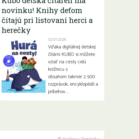
Kubo detská čitáreň má
novinku! Knihy deťom
čítajú pri listovaní herci a
herečky
02.07.2026
Vďaka digitálnej detskej
čitárni KUBO si môžete
vziať na cesty celú
knižnicu s
obsahom takmer 2 500
rozprávok, encyklopédií a
príbehov….