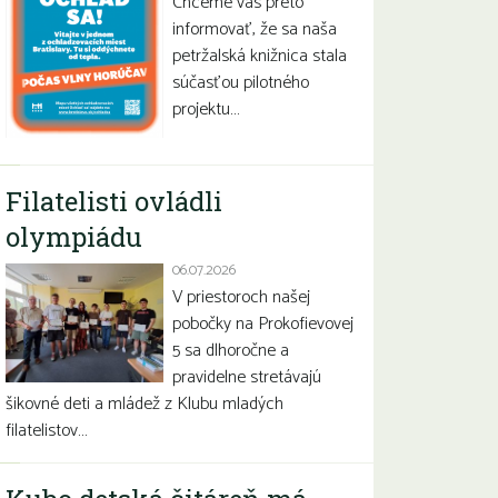
Chceme vás preto
informovať, že sa naša
petržalská knižnica stala
súčasťou pilotného
projektu…
Filatelisti ovládli
olympiádu
06.07.2026
V priestoroch našej
pobočky na Prokofievovej
5 sa dlhoročne a
pravidelne stretávajú
šikovné deti a mládež z Klubu mladých
filatelistov…