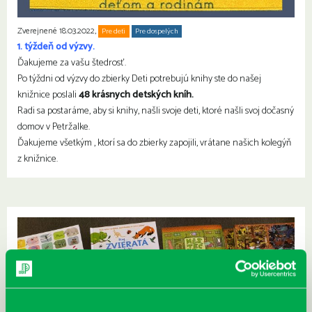
Zverejnené 18.03.2022,
Pre deti
Pre dospelých
Rodiny s deťmi
1. týždeň od výzvy.
Ďakujeme za vašu štedrosť.
Po týždni od výzvy do zbierky Deti potrebujú knihy ste do našej
knižnice poslali
48 krásnych detských kníh.
Radi sa postaráme, aby si knihy, našli svoje deti, ktoré našli svoj dočasný
domov v Petržalke.
Ďakujeme všetkým , ktorí sa do zbierky zapojili, vrátane našich kolegýň
z knižnice.