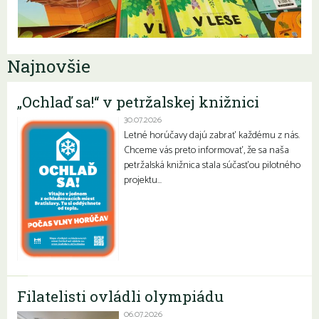
Najnovšie
„Ochlaď sa!“ v petržalskej knižnici
30.07.2026
Letné horúčavy dajú zabrať každému z nás.
Chceme vás preto informovať, že sa naša
petržalská knižnica stala súčasťou pilotného
projektu…
Filatelisti ovládli olympiádu
06.07.2026