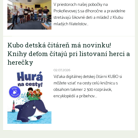
V priestoroch našej pobočky na
Prokofievovej 5 sa dlhoročne a pravidelne
stretávajú šikovné deti a mládež z Klubu
mladých filatelistov…
Kubo detská čitáreň má novinku!
Knihy deťom čítajú pri listovaní herci a
herečky
02.07.2026
Vďaka digitálnej detskej čitárni KUBO si
môžete vziať na cesty celú knižnicu s
obsahom takmer 2 500 rozprávok,
encyklopédií a príbehov….