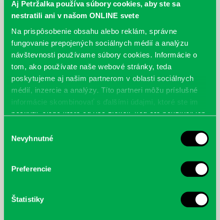
Aj Petržalka používa súbory cookies, aby ste sa
nestratili ani v našom ONLINE svete
Na prispôsobenie obsahu alebo reklám, správne
fungovanie prepojených sociálnych médií a analýzu
návštevnosti používame súbory cookies. Informácie o
tom, ako používate naše webové stránky, teda
poskytujeme aj našim partnerom v oblasti sociálnych
médií, inzercie a analýzy. Títo partneri môžu príslušné
informácie skombinovať s ďalšími údajmi, ktoré ste im
poskytli, alebo ktoré od vás získali, keď ste používali ich
služby.
Výber
Nevyhnutné
súhlasu
Preferencie
Štatistiky