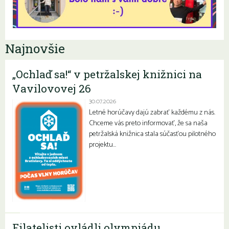
Najnovšie
„Ochlaď sa!“ v petržalskej knižnici na
Vavilovovej 26
30.07.2026
Letné horúčavy dajú zabrať každému z nás.
Chceme vás preto informovať, že sa naša
petržalská knižnica stala súčasťou pilotného
projektu…
Filatelisti ovládli olympiádu