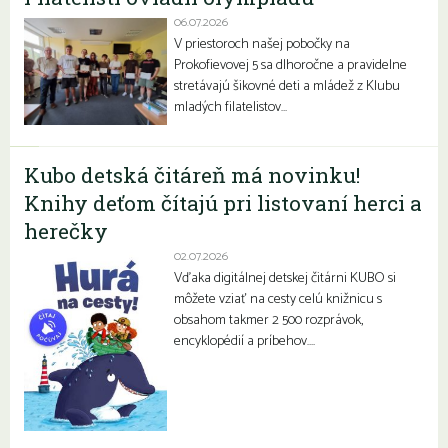
06.07.2026
V priestoroch našej pobočky na
Prokofievovej 5 sa dlhoročne a pravidelne
stretávajú šikovné deti a mládež z Klubu
mladých filatelistov…
Kubo detská čitáreň má novinku!
Knihy deťom čítajú pri listovaní herci a
herečky
02.07.2026
Vďaka digitálnej detskej čitárni KUBO si
môžete vziať na cesty celú knižnicu s
obsahom takmer 2 500 rozprávok,
encyklopédií a príbehov….