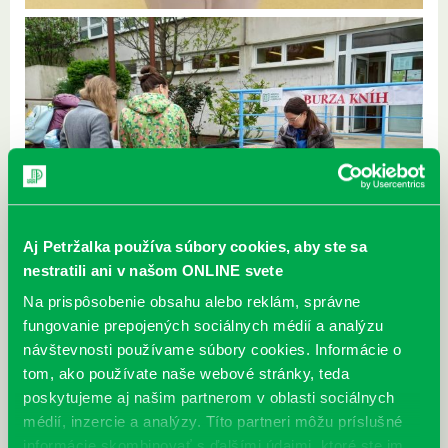
Aj Petržalka používa súbory cookies, aby ste sa
nestratili ani v našom ONLINE svete
Na prispôsobenie obsahu alebo reklám, správne
fungovanie prepojených sociálnych médií a analýzu
návštevnosti používame súbory cookies. Informácie o
tom, ako používate naše webové stránky, teda
poskytujeme aj našim partnerom v oblasti sociálnych
médií, inzercie a analýzy. Títo partneri môžu príslušné
informácie skombinovať s ďalšími údajmi, ktoré ste im