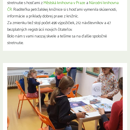
stretnutie s hosťami z
Městská knihovna v Praze
a
Národní knihovna
ČR
. Riaditeľka petržalskej knižnice si s hosťami vymenila skúsenosti,
informácie a príklady dobrej praxe z knižníc.
Za zmienku tiež stojí počet 496 výpožičiek, 212 návštevníkov a 47
bezplatných registrácií nových čitateľov.
Bolo nám s vami naozaj skvele a tešíme sa na ďalšie spoločné
stretnutie.