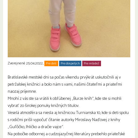
Zverejnené 25.04.2022,
Pre deti
Pre dospelých
Pre mládež
Rodiny s deťmi
Seniori
Bratislavské mestské dni sa počas víkendu prvýkrát uskutočnili aj v
petržalskej knižnici a bolo nám s vami, našimi čitateľmi a priateľmi
naozaj príjemne.
Mnohí z vás ste sa vrátili k obľúbenej „Burze kníh“, kde ste si mohli
vybrať zo širokej ponuky knižných titulov.
Veselá atmosféra sa niesla aj knižnicou Turnianska 10, kde si deti spolu
s rodičmi prišli vypočuť čítanie autorky Miroslavy Naďovej z knihy
„Guľôčko, Ihličko a dračie vajce“.
Na pobočke odbornej a cudzojazyčnej literatúry prebehlo priateľské