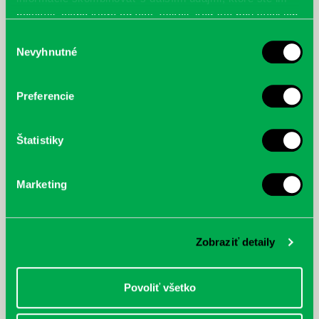
poskytli, alebo ktoré od vás získali, keď ste používali ich
služby.
Výber
Nevyhnutné
súhlasu
Preferencie
Štatistiky
Marketing
Zobraziť detaily
Povoliť všetko