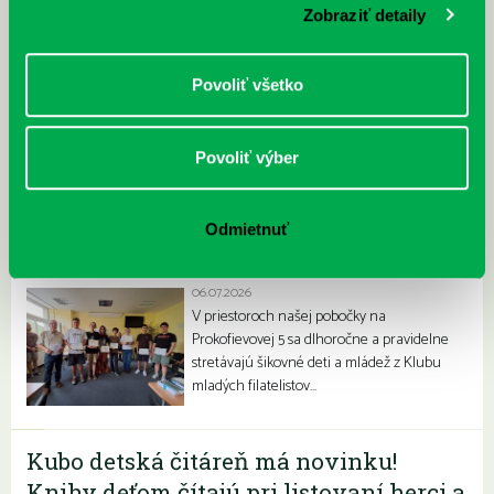
Letné horúčavy dajú zabrať každému z nás.
Zobraziť detaily
Chceme vás preto informovať, že sa naša
petržalská knižnica stala súčasťou pilotného
projektu…
Povoliť všetko
Povoliť výber
Odmietnuť
Filatelisti ovládli olympiádu
06.07.2026
V priestoroch našej pobočky na
Prokofievovej 5 sa dlhoročne a pravidelne
stretávajú šikovné deti a mládež z Klubu
mladých filatelistov…
Kubo detská čitáreň má novinku!
Knihy deťom čítajú pri listovaní herci a