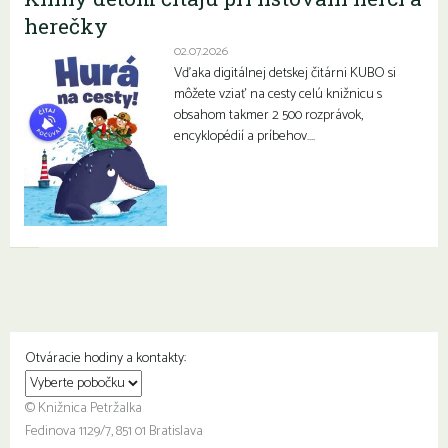
herečky
02.07.2026
Vďaka digitálnej detskej čitárni KUBO si
môžete vziať na cesty celú knižnicu s
obsahom takmer 2 500 rozprávok,
encyklopédií a príbehov….
Otváracie hodiny a kontakty:
© Knižnica Petržalka
Fedinova 1129/7, 851 01 Bratislava