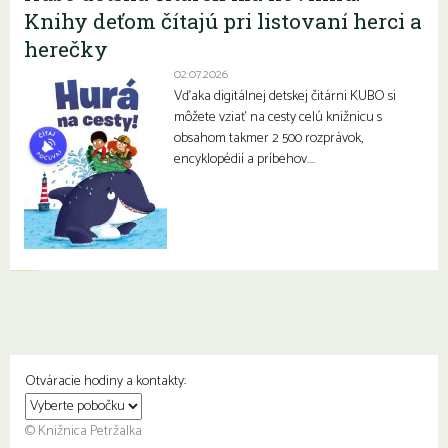
Knihy deťom čítajú pri listovaní herci a
herečky
02.07.2026
Vďaka digitálnej detskej čitárni KUBO si
môžete vziať na cesty celú knižnicu s
obsahom takmer 2 500 rozprávok,
encyklopédií a príbehov….
Otváracie hodiny a kontakty:
© Knižnica Petržalka