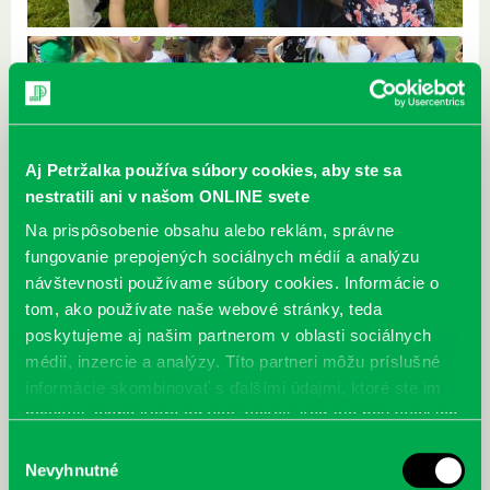
Aj Petržalka používa súbory cookies, aby ste sa
nestratili ani v našom ONLINE svete
Na prispôsobenie obsahu alebo reklám, správne
fungovanie prepojených sociálnych médií a analýzu
návštevnosti používame súbory cookies. Informácie o
tom, ako používate naše webové stránky, teda
poskytujeme aj našim partnerom v oblasti sociálnych
médií, inzercie a analýzy. Títo partneri môžu príslušné
informácie skombinovať s ďalšími údajmi, ktoré ste im
poskytli, alebo ktoré od vás získali, keď ste používali ich
služby.
Výber
Nevyhnutné
súhlasu