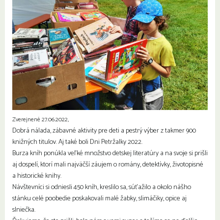
Zverejnené 27.06.2022,
Dobrá nálada, zábavné aktivity pre deti a pestrý výber z takmer 900
knižných titulov. Aj také boli Dni Petržalky 2022.
Burza kníh ponúkla veľké množstvo detskej literatúry a na svoje si prišli
aj dospelí, ktorí mali najväčší záujem o romány, detektívky, životopisné
a historické knihy.
Návštevníci si odniesli 450 kníh, kreslilo sa, súťažilo a okolo nášho
stánku celé poobedie poskakovali malé žabky, slimáčiky, opice aj
slniečka.