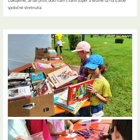
Ďakujeme, že ste prišli, bolo nám s vami super a tešíme sa na ďalšie
spoločné stretnutia.