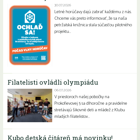
30.07.2026
Letné horúčavy dajú zabrať každému z nás.
Chceme vás preto informovať, že sa naša
petržalská knižnica stala súčasťou pilotného
projektu…
Filatelisti ovládli olympiádu
06.07.2026
V priestoroch našej pobočky na
Prokofievovej 5 sa dlhoročne a pravidelne
stretávajú šikovné deti a mládež z Klubu
mladých filatelistov…
Kubo detská čitáreň má novinku!