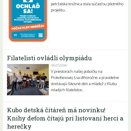
petržalská knižnica stala súčasťou pilotného
projektu…
Filatelisti ovládli olympiádu
06.07.2026
V priestoroch našej pobočky na
Prokofievovej 5 sa dlhoročne a pravidelne
stretávajú šikovné deti a mládež z Klubu
mladých filatelistov…
Kubo detská čitáreň má novinku!
Knihy deťom čítajú pri listovaní herci a
herečky