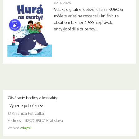
02.07.2026
Vďaka digitálnej detskej čitárni KUBO si
môžete vziať na cesty celú knižnicu s
obsahom takmer 2 500 rozprávok,
encyklopédií a príbehov….
Otváracie hodiny a kontakty:
© Knižnica Petržalka
Fedinova 1129/7, 851 01 Bratislava
Web od
2day.sk