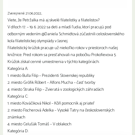
Zverejnené 21.06.2022,
Viete, že Petržalka má aj skvelé filatelistky a filatelistov?
V dňoch 17. – 19. 6. 2022 sa deti a mladí ľudia, ktorí pracujú pod
odborným vedením @Daniela Schmidtová zúčastnili celoslovenského
kola filatelistickej olympiády v Jasnej.
Filatelistický krúžok pracuje už niekoľko rokov v priestoroch našej
knižnice. Pred rokom sa presťahovali na pobočku Prokofievova 5.
Krúžok získal cenné umiestnenia v týchto kategóriách:
Kategória A:
1. miesto Bulla Filip – Prezidenti Slovenskej republiky
2. miesto Grófik Róbert – Alfons Mucha – časť tvorby
4. miesto Straka Filip – Zvieratá v zoologických záhradách
Kategória C:
1. miesto Kováčiková Nikol – Kôň pomocník aj priateľ
2. miesto Fischerová Adelka – Vysoké Tatry na československých
známkach
4. miesto Celušák Tomáš – V oblakoch
Kategória D: