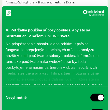
1. miesto Schrojf Juraj – Bratislava, mesto na Dunaji
Aj Petržalka používa súbory cookies, aby ste sa
nestratili ani v našom ONLINE svete
Na prispôsobenie obsahu alebo reklám, správne
fungovanie prepojených sociálnych médií a analýzu
návštevnosti používame súbory cookies. Informácie o
tom, ako používate naše webové stránky, teda
poskytujeme aj našim partnerom v oblasti sociálnych
médií, inzercie a analýzy. Títo partneri môžu príslušné
informácie skombinovať s ďalšími údajmi, ktoré ste im
poskytli, alebo ktoré od vás získali, keď ste používali ich
služby.
Výber
Nevyhnutné
súhlasu