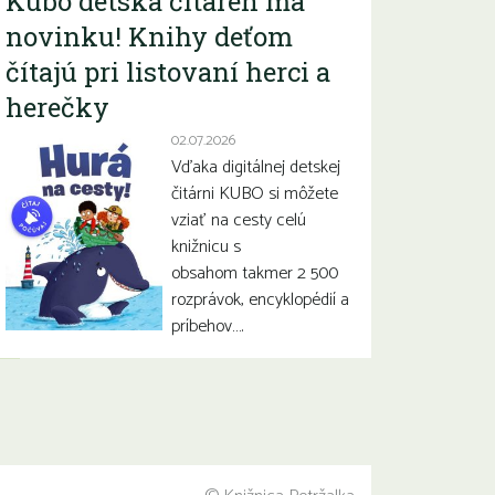
Kubo detská čitáreň má
novinku! Knihy deťom
čítajú pri listovaní herci a
herečky
02.07.2026
Vďaka digitálnej detskej
čitárni KUBO si môžete
vziať na cesty celú
knižnicu s
obsahom takmer 2 500
rozprávok, encyklopédií a
príbehov….