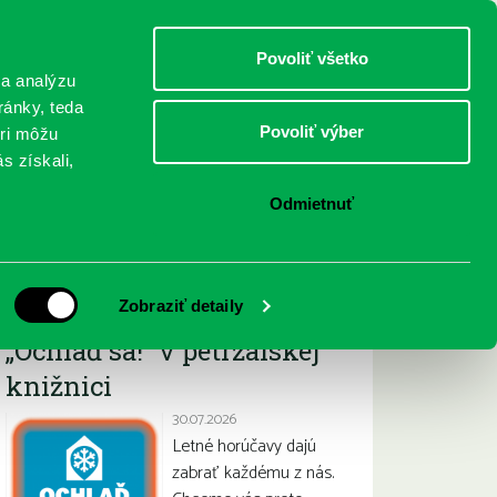
DETI
MLÁDEŽ
DOSPELÍ
Povoliť všetko
 a analýzu
ránky, teda
Povoliť výber
eri môžu
NICI
FEDINOVA
KONTAKTY
s získali,
Odmietnuť
Najnovšie
Zobraziť detaily
„Ochlaď sa!“ v petržalskej
knižnici
30.07.2026
Letné horúčavy dajú
zabrať každému z nás.