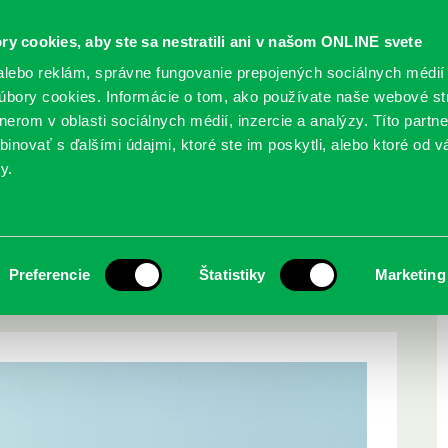
ry cookies, aby ste sa nestratili ani v našom ONLINE svete
lebo reklám, správne fungovanie prepojených sociálnych médií
bory cookies. Informácie o tom, ako používate naše webové st
erom v oblasti sociálnych médií, inzercie a analýzy. Títo partn
GY
SLUŽBY
PODUJATIA
POBOČKY
O KNIŽ
inovať s ďalšími údajmi, ktoré ste im poskytli, alebo ktoré od vá
y.
19. augusta ZATVORENÁ
a 5 bude 18. – 19.
Preferencie
Štatistiky
Marketing
NÁ