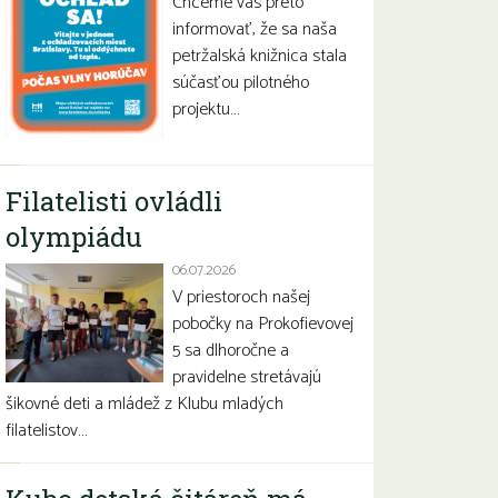
Chceme vás preto
informovať, že sa naša
petržalská knižnica stala
súčasťou pilotného
projektu…
Filatelisti ovládli
olympiádu
06.07.2026
V priestoroch našej
pobočky na Prokofievovej
5 sa dlhoročne a
pravidelne stretávajú
šikovné deti a mládež z Klubu mladých
filatelistov…