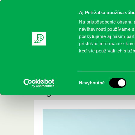
Aj Petržalka používa súbo
Na prispôsobenie obsahu a
návštevnosti používame sú
poskytujeme aj našim partn
REGISTRUJTE SA
ONLINE KATALÓ
príslušné informácie skomb
keď ste používali ich služb
Domov
Aktuality
Knižnica Prokofievova 5 bude 18. – 
Knižnica Prokofievov
Výber
Nevyhnutné
augusta ZATVORE
súhlasu