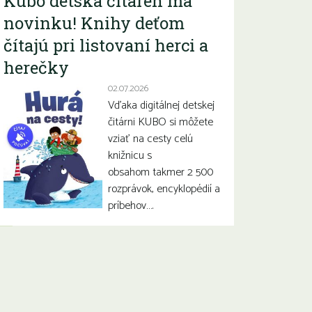
Kubo detská čitáreň má
novinku! Knihy deťom
čítajú pri listovaní herci a
herečky
02.07.2026
Vďaka digitálnej detskej
čitárni KUBO si môžete
vziať na cesty celú
knižnicu s
obsahom takmer 2 500
rozprávok, encyklopédií a
príbehov….