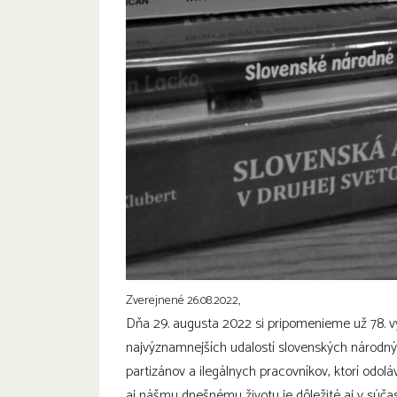
Zverejnené 26.08.2022,
Dňa 29. augusta 2022 si pripomenieme už 78. v
najvýznamnejších udalostí slovenských národných
partizánov a ilegálnych pracovníkov, ktorí odoláv
aj nášmu dnešnému životu je dôležité aj v súčas