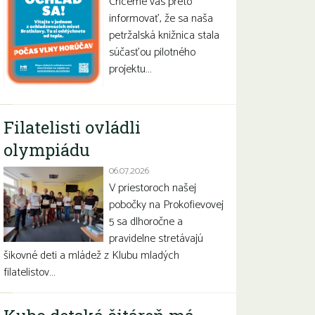
Chceme vás preto
informovať, že sa naša
petržalská knižnica stala
súčasťou pilotného
projektu…
Filatelisti ovládli
olympiádu
06.07.2026
V priestoroch našej
pobočky na Prokofievovej
5 sa dlhoročne a
pravidelne stretávajú
šikovné deti a mládež z Klubu mladých
filatelistov…