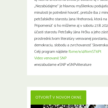
„Nezabúdajme“ je hlavnou myšlienkou podujatia,
minulosti je potrebné hovoriť, pretože iba z m
petržalského starostu Jana Hrehorová, ktorá na
Pripomenúť si ho môžeme aj v sobotu 27.8. 2022
účasti starostu Petržalky Jána Hrčku a jeho zást
prostredníctvom literatúry venovanej povstaniu, 
demokraciu, slobodu a zvrchovanosť Slovenska
Celý program nájdete
fb.me/e/4WvmST6Pt
Video venované SNP
#nezabudame #SNP #SNPvliterature
OTVORIŤ V NOVOM OKNE