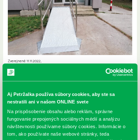
Zverejnené 11.11.2022,
Do knižnice na Furdekovej už aj s detským kočíkom, so zdravotnou
pomôckou- barlou či chodítkom alebo na vozíku.
Už žiadne bariéry.
Aj Petržalka používa súbory cookies, aby ste sa
nestratili ani v našom ONLINE svete
Na prispôsobenie obsahu alebo reklám, správne
fungovanie prepojených sociálnych médií a analýzu
návštevnosti používame súbory cookies. Informácie o
tom, ako používate naše webové stránky, teda