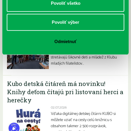
Povoliť všetko
Povoliť výber
Filatelisti ovládli olympiádu
06.07.2026
Odmietnuť
V priestoroch našej pobočky na
Prokofievovej 5 sa dlhoročne a pravidelne
stretávajú šikovné deti a mládež z Klubu
mladých filatelistov…
Kubo detská čitáreň má novinku!
Knihy deťom čítajú pri listovaní herci a
herečky
02.07.2026
Vďaka digitálnej detskej čitárni KUBO si
môžete vziať na cesty celú knižnicu s
obsahom takmer 2 500 rozprávok,