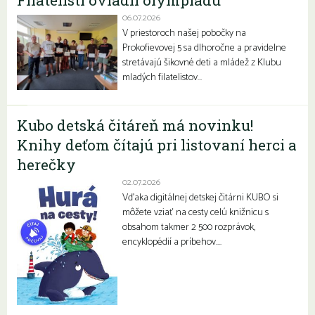
Filatelisti ovládli olympiádu
06.07.2026
V priestoroch našej pobočky na
Prokofievovej 5 sa dlhoročne a pravidelne
stretávajú šikovné deti a mládež z Klubu
mladých filatelistov…
Kubo detská čitáreň má novinku!
Knihy deťom čítajú pri listovaní herci a
herečky
02.07.2026
Vďaka digitálnej detskej čitárni KUBO si
môžete vziať na cesty celú knižnicu s
obsahom takmer 2 500 rozprávok,
encyklopédií a príbehov….