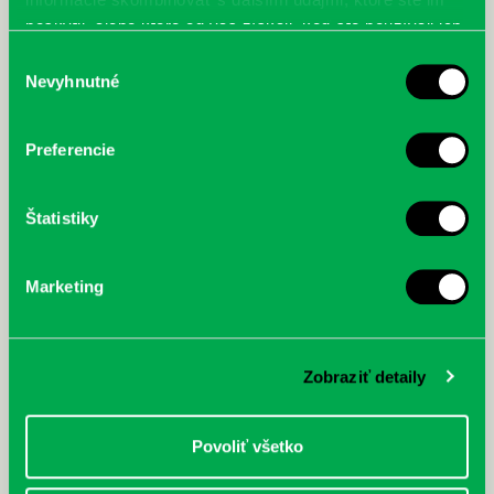
poskytli, alebo ktoré od vás získali, keď ste používali ich
služby.
Výber
Nevyhnutné
súhlasu
Preferencie
Štatistiky
Marketing
Zobraziť detaily
Povoliť všetko