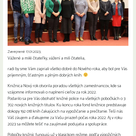
Zverejnené 17.01.2023,
Vážené a milé čitateľky, vážení a milí čitatelia,
radi by sme Vám zapriali všetko dobré do Nového roka, aby bol pre Vás
príjemným, šťastným a plným dobrých kníh.
Knižnica Nový rok otvorila poradou všetkých zamestnancov, kde sa
vzájomne informovali o naplnení cieľov za rok 2022.
Podarilo sa pre Vás obohatiť knižné police na všetkých pobočkách o 3
702 nových knižných titulov. Ku koncu roka fond knižnice predstavuje
dokopy 192 018 kníh čakajúcich na vypožičanie a prečítanie. Teší nás
Váš záujem a ďakujeme za Vašu priazeň počas roka 2022. Aj v roku
2023 sa môžete tešiť na zaujímavé podujatia a spolupráce.
Pobočky knižníc fungujú už v klasickom režime, podľa výpožičných