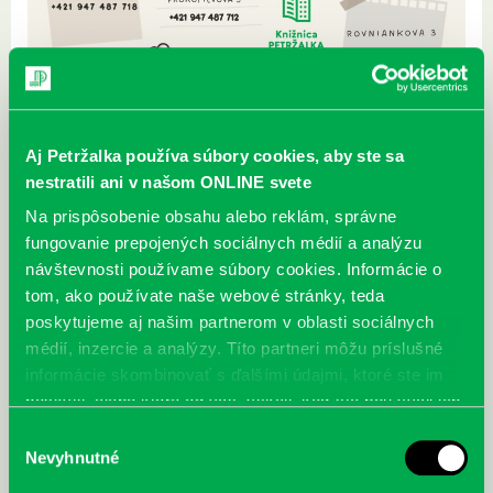
Aj Petržalka používa súbory cookies, aby ste sa
nestratili ani v našom ONLINE svete
Zverejnené 07.05.2024,
Na prispôsobenie obsahu alebo reklám, správne
Na starých číslach nás už tak ľahko nevytočíte.
fungovanie prepojených sociálnych médií a analýzu
Od 1. 5 .2024 máme nové čísla:
https://www.kniznicapetrzalka.sk/o-nas/kontakty/
návštevnosti používame súbory cookies. Informácie o
tom, ako používate naše webové stránky, teda
poskytujeme aj našim partnerom v oblasti sociálnych
médií, inzercie a analýzy. Títo partneri môžu príslušné
Najnovšie
informácie skombinovať s ďalšími údajmi, ktoré ste im
poskytli, alebo ktoré od vás získali, keď ste používali ich
„Ochlaď sa!“ v petržalskej knižnici na
služby.
Výber
Vavilovovej 26
Nevyhnutné
súhlasu
30.07.2026