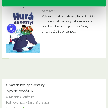
herečky
02.07.2026
Vďaka digitálnej detskej čitárni KUBO si
môžete vziať na cesty celú knižnicu s
obsahom takmer 2 500 rozprávok,
encyklopédií a príbehov….
Otváracie hodiny a kontakty:
© Knižnica Petržalka
Fedinova 1129/7, 851 01 Bratislava