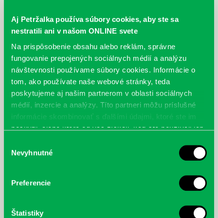
Aj Petržalka používa súbory cookies, aby ste sa
nestratili ani v našom ONLINE svete
Na prispôsobenie obsahu alebo reklám, správne
fungovanie prepojených sociálnych médií a analýzu
návštevnosti používame súbory cookies. Informácie o
tom, ako používate naše webové stránky, teda
poskytujeme aj našim partnerom v oblasti sociálnych
médií, inzercie a analýzy. Títo partneri môžu príslušné
informácie skombinovať s ďalšími údajmi, ktoré ste im
poskytli, alebo ktoré od vás získali, keď ste používali ich
služby.
Výber
Nevyhnutné
súhlasu
Preferencie
Štatistiky