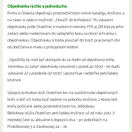
Objednávka rýchlo a jednoducho
Knihy si čitatelia objednajú prostredníctvom online katalógu knižnice a
na záver si vyberú možnosť „
Doručiť do knihoboxu
“. Po vybavení
objednávky príde čitateľovi
e-mailom 6-miestny PIN aj QR kód
, po jeho
zadaní alebo naskenovaní do výdajného boxu sa otvorí schránka s
objednávkou. Objednávku si treba prevziať do troch pracovných dní
od obdržania e-mailu s prístupovým kódom.
„
Výpožičky by mali byť dostupné do 24 hodín od objednania knihy.
Výnimkou sú zatiaľ objednávky vytvorené v piatok po 13:00 – tie budú
vybavené až v pondelok od 13:00
,“ upozorňuje riaditeľka petržalskej
knižnice.
Výdajný knihobox slúži čitateľom len na vyzdvihnutie objednaných
kníh, vrátiť ich treba buď osobne na pobočku knižnice, z ktorej boli
knihy požičané alebo prostredníctvom tzv.
biblioboxu
.
Biblioboxy slúžia čitateľom petržalskej knižnice už od roku 2012. V
mestskej časti sú aktuálne k dispozícii dva – pri pobočkách na
Prokofievovej 5 a Vavilovovej 24 – 26.