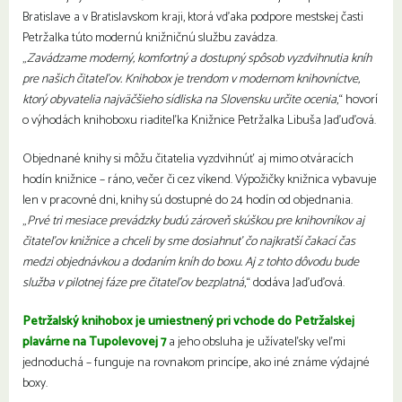
Bratislave a v Bratislavskom kraji, ktorá vďaka podpore mestskej časti
Petržalka
túto modernú knižničnú službu zavádza.
„
Zavádzame moderný, komfortný a dostupný spôsob vyzdvihnutia kníh
pre našich čitateľov. Knihobox je trendom v modernom knihovníctve,
ktorý obyvatelia najväčšieho sídliska na Slovensku určite ocenia
,“ hovorí
o výhodách knihoboxu riaditeľka Knižnice Petržalka Libuša Jaďuďová.
Objednané knihy si môžu čitatelia vyzdvihnúť aj mimo otváracích
hodín knižnice – ráno, večer či cez víkend. Výpožičky knižnica vybavuje
len v pracovné dni, knihy sú dostupné do 24 hodín od objednania.
„
Prvé tri mesiace prevádzky budú zároveň skúškou pre knihovníkov aj
čitateľov knižnice a chceli by sme dosiahnuť čo najkratší čakací čas
medzi objednávkou a dodaním kníh do boxu. Aj z tohto dôvodu bude
služba v pilotnej fáze pre čitateľov bezplatná
,“ dodáva Jaďuďová.
Petržalský knihobox je umiestnený pri vchode do Petržalskej
plavárne na Tupolevovej 7
a jeho obsluha je užívateľsky veľmi
jednoduchá – funguje na rovnakom princípe, ako iné známe výdajné
boxy.