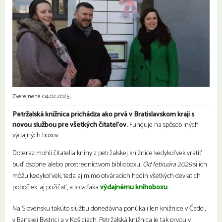
Zverejnené 04.02.2025,
Petržalská knižnica
prichádza ako prvá v Bratislavskom kraji s
novou službou pre všetkých čitateľov.
Funguje na spôsob iných
výdajných boxov.
Doteraz mohli čitatelia knihy z petržalskej knižnice kedykoľvek vrátiť
buď osobne alebo prostredníctvom biblioboxu.
Od februára 2025
si ich
môžu kedykoľvek, teda aj mimo otváracích hodín všetkých deviatich
pobočiek, aj požičať, a to vďaka
výdajnému knihoboxu
.
Na Slovensku takúto službu donedávna ponúkali len knižnice v Čadci,
v Banskej Bystrici a v Košiciach. Petržalská knižnica je tak prvou v