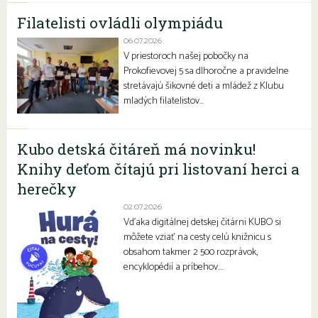
Filatelisti ovládli olympiádu
06.07.2026
V priestoroch našej pobočky na
Prokofievovej 5 sa dlhoročne a pravidelne
stretávajú šikovné deti a mládež z Klubu
mladých filatelistov…
Kubo detská čitáreň má novinku!
Knihy deťom čítajú pri listovaní herci a
herečky
02.07.2026
Vďaka digitálnej detskej čitárni KUBO si
môžete vziať na cesty celú knižnicu s
obsahom takmer 2 500 rozprávok,
encyklopédií a príbehov….