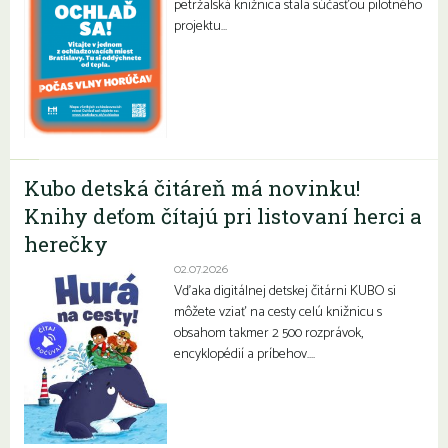
petržalská knižnica stala súčasťou pilotného
projektu…
Kubo detská čitáreň má novinku!
Knihy deťom čítajú pri listovaní herci a
herečky
02.07.2026
Vďaka digitálnej detskej čitárni KUBO si
môžete vziať na cesty celú knižnicu s
obsahom takmer 2 500 rozprávok,
encyklopédií a príbehov….