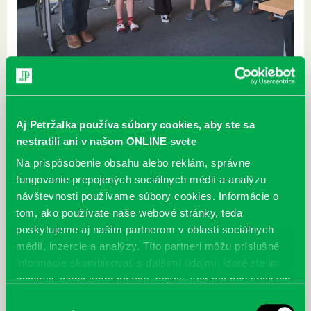
Aj Petržalka používa súbory cookies, aby ste sa
nestratili ani v našom ONLINE svete
Na prispôsobenie obsahu alebo reklám, správne
fungovanie prepojených sociálnych médií a analýzu
návštevnosti používame súbory cookies. Informácie o
tom, ako používate naše webové stránky, teda
poskytujeme aj našim partnerom v oblasti sociálnych
médií, inzercie a analýzy. Títo partneri môžu príslušné
informácie skombinovať s ďalšími údajmi, ktoré ste im
poskytli, alebo ktoré od vás získali, keď ste používali ich
služby.
Výber