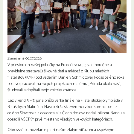
Zverejnené 06.07.2026,
V priestoroch našej pobočky na Prokofievovej 5 sa dlhoročne a
pravidelne stretávajú šikovné deti a mládež z Klubu mladých
filatelistov (KMF) pod vedením Daniely Schmidtovej. Počas celého roka
poctivo pracovali na svojich projektoch na tému „Príroda okolo nás“,
študovali a dopĺňali svoje zbierky známok.
Cez víkend 5. – 7. júna prišlo veľké finále na Filatelistickej olympiáde v
Belušských Slatinách. Naši petržalskí zverenci v konkurencii detí z
celého Slovenska a dokonca aj z Čiech doslova nedali nikomu šancu a
obsadili VŠETKY prvé miesta vo všetkých vekových kategóriách.
Obrovské blahoželanie patrí našim zlatým víťazom a úspešným