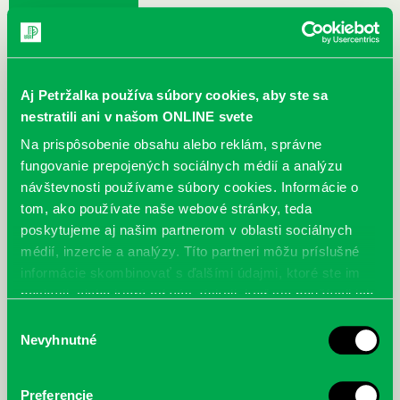
DETI
MLÁDEŽ
DOSPELÍ
Aj Petržalka používa súbory cookies, aby ste sa
nestratili ani v našom ONLINE svete
Na prispôsobenie obsahu alebo reklám, správne
fungovanie prepojených sociálnych médií a analýzu
návštevnosti používame súbory cookies. Informácie o
tom, ako používate naše webové stránky, teda
MENU
poskytujeme aj našim partnerom v oblasti sociálnych
Nové knihy pre
médií, inzercie a analýzy. Títo partneri môžu príslušné
informácie skombinovať s ďalšími údajmi, ktoré ste im
poskytli, alebo ktoré od vás získali, keď ste používali ich
služby.
< Späť
Výber
Nevyhnutné
súhlasu
Preferencie