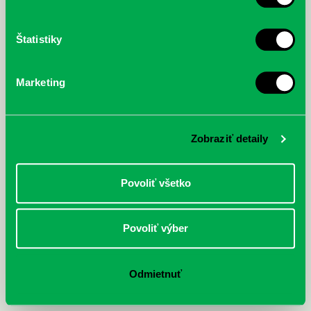
Otváracie hodiny a kontakty:
Štatistiky
© Knižnica Petržalka
Fedinova 1129/7, 851 01 Bratislava
Web od
2day.sk
Marketing
Zobraziť detaily
Povoliť všetko
Povoliť výber
Odmietnuť