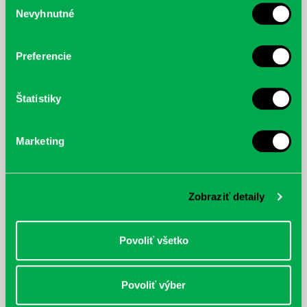
Nevyhnutné
súhlasu
Preferencie
Štatistiky
Marketing
Marta Hlušíková: Stratená flauta
pána Ananása
Zobraziť detaily
Povoliť všetko
←
1
2
3
Povoliť výber