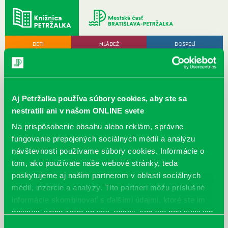
DETI
MLÁDEŽ
DOSPELÍ
Aj Petržalka používa súbory cookies, aby ste sa
nestratili ani v našom ONLINE svete
MENU
Na prispôsobenie obsahu alebo reklám, správne
fungovanie prepojených sociálnych médií a analýzu
Nové knihy pre január 2020
návštevnosti používame súbory cookies. Informácie o
tom, ako používate naše webové stránky, teda
poskytujeme aj našim partnerom v oblasti sociálnych
< Späť
médií, inzercie a analýzy. Títo partneri môžu príslušné
informácie skombinovať s ďalšími údajmi, ktoré ste im
poskytli, alebo ktoré od vás získali, keď ste používali ich
služby.
Výber