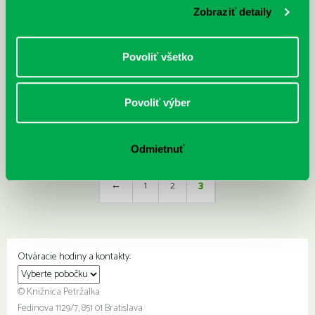
Zobraziť detaily
Povoliť všetko
Široká, Zuzana: Pilot Jonatán a
Gajdošová, Martina: Súrodenci
bobuľové víly
spolupracujú : ako sa Gregor a
Povoliť výber
Grétka naučili riešiť konflikty
Odmietnuť
←
1
2
3
Otváracie hodiny a kontakty:
© Knižnica Petržalka
Fedinova 1129/7, 851 01 Bratislava