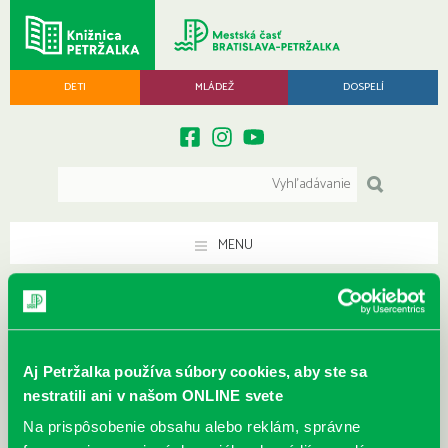
DETI
MLÁDEŽ
DOSPELÍ
MENU
Nové knihy pre máj 2022
< Späť
Aj Petržalka používa súbory cookies, aby ste sa
nestratili ani v našom ONLINE svete
Na prispôsobenie obsahu alebo reklám, správne