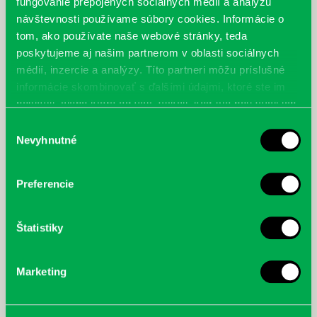
fungovanie prepojených sociálnych médií a analýzu
návštevnosti používame súbory cookies. Informácie o
tom, ako používate naše webové stránky, teda
poskytujeme aj našim partnerom v oblasti sociálnych
médií, inzercie a analýzy. Títo partneri môžu príslušné
informácie skombinovať s ďalšími údajmi, ktoré ste im
poskytli, alebo ktoré od vás získali, keď ste používali ich
služby.
Výber
Nevyhnutné
súhlasu
Delahaye, Gilbert: Martinka :
Walker, Anna: Majina záhrada
krátke príbehy na cestu do
postieľky
Preferencie
Štatistiky
Marketing