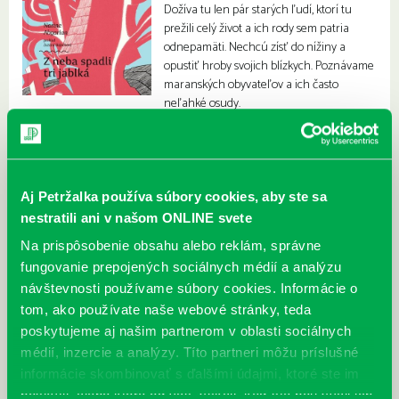
Dožíva tu len pár starých ľudí, ktorí tu
prežili celý život a ich rody sem patria
odnepamäti. Nechcú zísť do nížiny a
opustiť hroby svojich blízkych. Poznávame
maranských obyvateľov a ich často
neľahké osudy.
Aj Petržalka používa súbory cookies, aby ste sa
nestratili ani v našom ONLINE svete
Na prispôsobenie obsahu alebo reklám, správne
fungovanie prepojených sociálnych médií a analýzu
návštevnosti používame súbory cookies. Informácie o
tom, ako používate naše webové stránky, teda
poskytujeme aj našim partnerom v oblasti sociálnych
médií, inzercie a analýzy. Títo partneri môžu príslušné
informácie skombinovať s ďalšími údajmi, ktoré ste im
poskytli, alebo ktoré od vás získali, keď ste používali ich