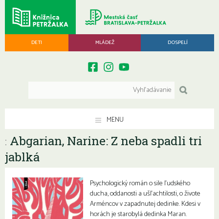
DETI
MLÁDEŽ
DOSPELÍ
MENU
Abgarian, Narine: Z neba spadli tri
:
jablká
Psychologický román o sile ľudského
ducha, oddanosti a ušľachtilosti, o živote
Arméncov v zapadnutej dedinke. Kdesi v
horách je starobylá dedinka Maran.