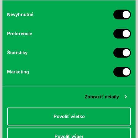
služby.
Výber
Nevyhnutné
súhlasu
McGrath, Andy: Tadej Pogačar:
Bárdy, Peter: Radičová
Prvá biografia najväčšieho
Preferencie
cyklistu modernej doby:
nezastaviteľný
Štatistiky
Marketing
Zobraziť detaily
Povoliť všetko
Povoliť výber