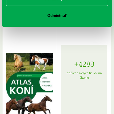
Rudź, Przemyslaw: Atlas hviezd:
Hardy, Paula: Japonsko na tanieri:
Odmietnuť
Sprievodca po hviezdnej oblohe
kompletný sprievodca
japonskou kuchyňou a etiketou
+4288
ďalších skvelých titulov na
čítanie