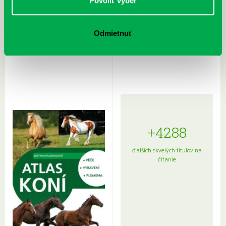
Povoliť výber
Odmietnuť
Rudź, Przemyslaw: Atlas hviezd:
Hardy, Paula: Japonsko na tanieri:
Sprievodca po hviezdnej oblohe
kompletný sprievodca
japonskou kuchyňou a etiketou
+4288
ďalších skvelých titulov na
čítanie