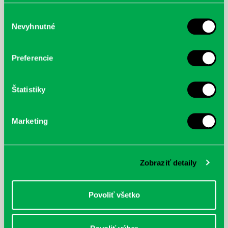
poskytli, alebo ktoré od vás získali, keď ste používali ich
služby.
Výber
Nevyhnutné
súhlasu
McGrath, Andy: Tadej Pogačar:
Bárdy, Peter: Radičová
Prvá biografia najväčšieho
Preferencie
cyklistu modernej doby:
nezastaviteľný
Štatistiky
Marketing
Zobraziť detaily
Povoliť všetko