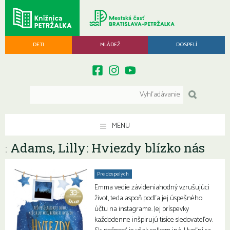
DETI
MLÁDEŽ
DOSPELÍ
MENU
Adams, Lilly: Hviezdy blízko nás
:
Pre dospelých
Emma vedie závideniahodný vzrušujúci
život, teda aspoň podľa jej úspešného
účtu na instagrame. Jej príspevky
každodenne inšpirujú tisíce sledovateľov.