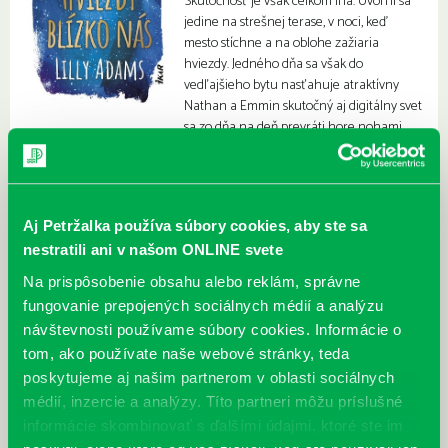
Skutočnosť je však celkom iná. Uvoľní sa
jedine na strešnej terase, v noci, keď
mesto stíchne a na oblohe zažiaria
hviezdy. Jedného dňa sa však do
vedľajšieho bytu nasťahuje atraktívny
Nathan a Emmin skutočný aj digitálny svet
sa zo dňa na deň prevráti hore nohami.
Aj Petržalka používa súbory cookies, aby ste sa
nestratili ani v našom ONLINE svete
Na prispôsobenie obsahu alebo reklám, správne
fungovanie prepojených sociálnych médií a analýzu
návštevnosti používame súbory cookies. Informácie o
tom, ako používate naše webové stránky, teda
poskytujeme aj našim partnerom v oblasti sociálnych
médií, inzercie a analýzy. Títo partneri môžu príslušné
informácie skombinovať s ďalšími údajmi, ktoré ste im