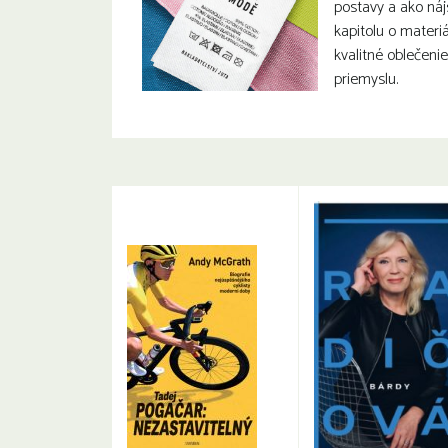
postavy a ako nájs
kapitolu o materi
kvalitné oblečeni
priemyslu.