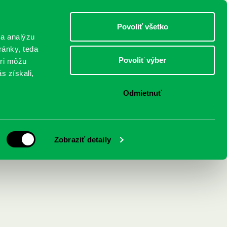
DETI
MLÁDEŽ
DOSPELÍ
Povoliť všetko
 a analýzu
ránky, teda
Povoliť výber
eri môžu
NICI
FEDINOVA
KONTAKTY
s získali,
Odmietnuť
ě
Zobraziť detaily