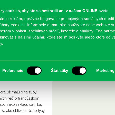
ry cookies, aby ste sa nestratili ani v našom ONLINE svete
lebo reklám, správne fungovanie prepojených sociálnych médií
bory cookies. Informácie o tom, ako používate naše webové st
erom v oblasti sociálnych médií, inzercie a analýzy. Títo partn
GY
SLUŽBY
PODUJATIA
POBOČKY
O KNIŽ
inovať s ďalšími údajmi, ktoré ste im poskytli, alebo ktoré od vá
y.
vědět o módě
, co jste chtěli vědět o mód
Preferencie
Štatistiky
Marketing
toré už majú plné zuby
ných rečí o francúzskom
soch ako základu šatníka.
ipy, ako obliekať rôzne typy