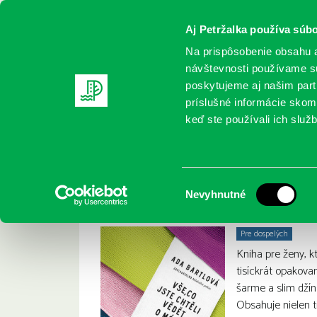
Aj Petržalka používa súbo
Na prispôsobenie obsahu a
návštevnosti používame sú
poskytujeme aj našim partn
REGISTRUJTE SA
ONLINE KATALÓ
príslušné informácie skomb
keď ste používali ich služb
Domov
Nové knihy
Adéla Bartlová: Vše, co jste chtěli 
Adéla Bartlová: Vše
:
Výber
Nevyhnutné
súhlasu
Pre dospelých
Kniha pre ženy, k
tisíckrát opakova
šarme a slim džín
Obsahuje nielen t