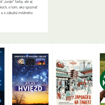
ť „svoje“ farby, ale aj
áloch, o tom, ako spoznať
e a o zákulisí módneho