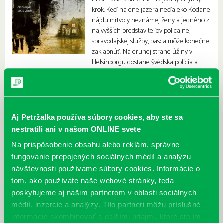
krok. Keď na dne jazera neďaleko Kodane
nájdu mŕtvoly neznámej ženy a jedného z
najvyšších predstaviteľov policajnej
spravodajskej služby, pasca môže konečne
zaklapnúť. Na druhej strane úžiny v
Helsinborgu dostane švédska polícia a
Fabian Risk správu, ktorá všetko zmení.
Aj Petržalka používa súbory cookies, aby ste sa
nestratili ani v našom ONLINE svete
Na prispôsobenie obsahu alebo reklám, správne
fungovanie prepojených sociálnych médií a analýzu
návštevnosti používame súbory cookies. Informácie o
tom, ako používate naše webové stránky, teda
poskytujeme aj našim partnerom v oblasti sociálnych
médií, inzercie a analýzy. Títo partneri môžu príslušné
informácie skombinovať s ďalšími údajmi, ktoré ste im