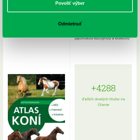
Povoliť výber
Odmietnuť
Rudź, Przemyslaw: Atlas hviezd:
Hardy, Paula: Japonsko na tanieri:
Sprievodca po hviezdnej oblohe
kompletný sprievodca
japonskou kuchyňou a etiketou
+4288
ďalších skvelých titulov na
čítanie