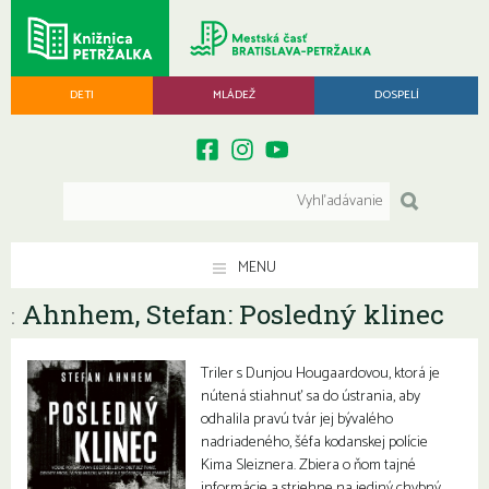
DETI
MLÁDEŽ
DOSPELÍ
MENU
Ahnhem, Stefan: Posledný klinec
:
Triler s Dunjou Hougaardovou, ktorá je
nútená stiahnuť sa do ústrania, aby
odhalila pravú tvár jej bývalého
nadriadeného, šéfa kodanskej polície
Kima Sleiznera. Zbiera o ňom tajné
informácie a striehne na jediný chybný