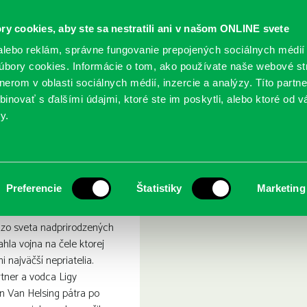
ry cookies, aby ste sa nestratili ani v našom ONLINE svete
lebo reklám, správne fungovanie prepojených sociálnych médií
bory cookies. Informácie o tom, ako používate naše webové st
erom v oblasti sociálnych médií, inzercie a analýzy. Títo partn
GY
SLUŽBY
PODUJATIA
POBOČKY
O KNIŽ
inovať s ďalšími údajmi, ktoré ste im poskytli, alebo ktoré od vá
y.
i a obludné divy
Preferencie
Štatistiky
Marketing
 zo sveta nadprirodzených
iahla vojna na čele ktorej
i najväčší nepriatelia.
tner a vodca Ligy
n Van Helsing pátra po