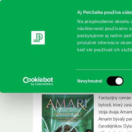
Aj Petržalka používa súbo
Na prispôsobenie obsahu a
návštevnosti používame sú
poskytujeme aj našim partn
REGISTRUJTE SA
ONLINE KATALÓ
príslušné informácie skomb
keď ste používali ich služb
Domov
Nové knihy
Alston, B. B.: Amari a obludné divy
Alston, B. B.: Amar
:
Výber
Nevyhnutné
súhlasu
Fantazijný román
bytostí, ktorý zas
stoja dvaja Amarin
Amarin bývalý par
čarodejníkov Dyla