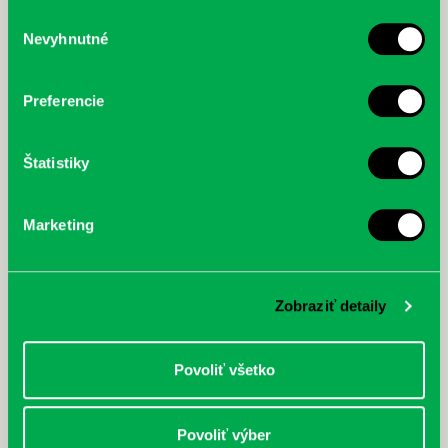
služby.
Výber
Nevyhnutné
súhlasu
McGrath, Andy: Tadej Pogačar:
Bárdy, Peter: Radičová
Prvá biografia najväčšieho
cyklistu modernej doby:
Preferencie
nezastaviteľný
Štatistiky
Marketing
Zobraziť detaily
Povoliť všetko
Povoliť výber