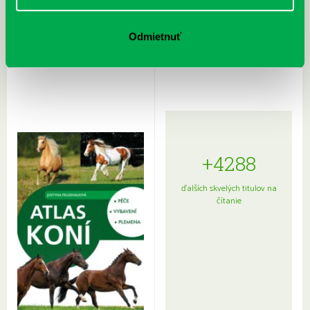
Rudź, Przemyslaw: Atlas hviezd:
Hardy, Paula: Japonsko na tanieri:
Odmietnuť
Sprievodca po hviezdnej oblohe
kompletný sprievodca
japonskou kuchyňou a etiketou
+4288
ďalších skvelých titulov na
čítanie