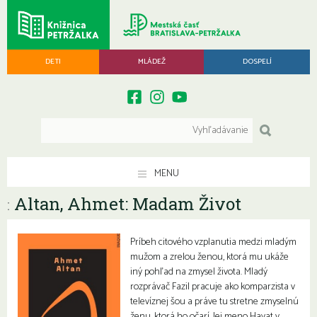
DETI
MLÁDEŽ
DOSPELÍ
MENU
Altan, Ahmet: Madam Život
:
Príbeh citového vzplanutia medzi mladým
mužom a zrelou ženou, ktorá mu ukáže
iný pohľad na zmysel života. Mladý
rozprávač Fazil pracuje ako komparzista v
televíznej šou a práve tu stretne zmyselnú
ženu, ktorá ho očarí. Jej meno Hayat v