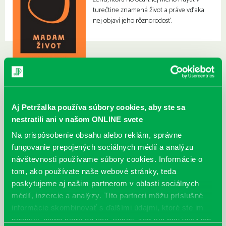
turečtine znamená život a práve vďaka
nej objaví jeho rôznorodosť.
Aj Petržalka používa súbory cookies, aby ste sa
nestratili ani v našom ONLINE svete
Na prispôsobenie obsahu alebo reklám, správne
fungovanie prepojených sociálnych médií a analýzu
návštevnosti používame súbory cookies. Informácie o
tom, ako používate naše webové stránky, teda
poskytujeme aj našim partnerom v oblasti sociálnych
médií, inzercie a analýzy. Títo partneri môžu príslušné
informácie skombinovať s ďalšími údajmi, ktoré ste im
poskytli, alebo ktoré od vás získali, keď ste používali ich