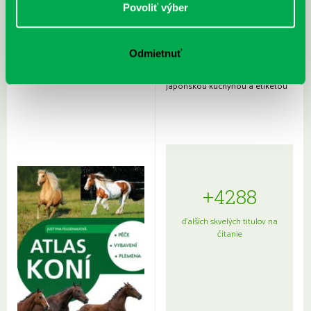
Povoliť výber
Odmietnuť
Rudź, Przemyslaw: Atlas hviezd:
Hardy, Paula: Japonsko na tanieri:
Sprievodca po hviezdnej oblohe
kompletný sprievodca
japonskou kuchyňou a etiketou
+4288
ďalších skvelých titulov na
čítanie