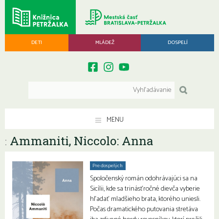
DETI
MLÁDEŽ
DOSPELÍ
MENU
Ammaniti, Niccolo: Anna
:
Pre dospelých
Spoločenský román odohrávajúci sa na
Sicílii, kde sa trinásťročné dievča vyberie
hľadať mladšieho brata, ktorého uniesli.
Počas dramatického putovania stretáva