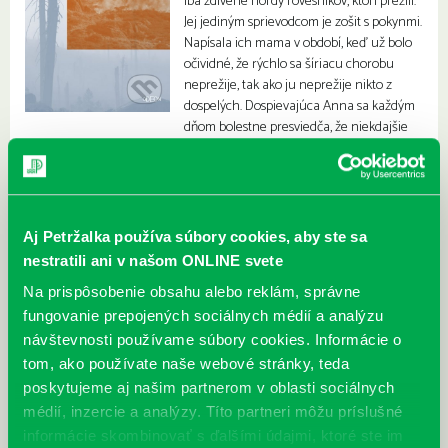
iba zdivené hordy rovesníkov, ktorí prežili.
Jej jediným sprievodcom je zošit s pokynmi.
Napísala ich mama v období, keď už bolo
očividné, že rýchlo sa šíriacu chorobu
neprežije, tak ako ju neprežije nikto z
dospelých. Dospievajúca Anna sa každým
dňom bolestne presviedča, že niekdajšie
pravidlá rýchlo prestávajú platiť.
Aj Petržalka používa súbory cookies, aby ste sa
nestratili ani v našom ONLINE svete
Na prispôsobenie obsahu alebo reklám, správne
fungovanie prepojených sociálnych médií a analýzu
návštevnosti používame súbory cookies. Informácie o
tom, ako používate naše webové stránky, teda
poskytujeme aj našim partnerom v oblasti sociálnych
médií, inzercie a analýzy. Títo partneri môžu príslušné
informácie skombinovať s ďalšími údajmi, ktoré ste im