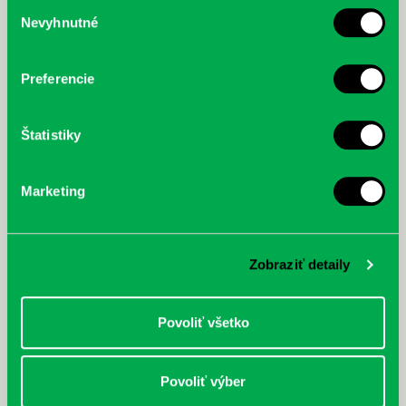
Výber
Nevyhnutné
súhlasu
McGrath, Andy: Tadej Pogačar:
Bárdy, Peter: Radičová
Prvá biografia najväčšieho
cyklistu modernej doby:
nezastaviteľný
Preferencie
Štatistiky
Marketing
Zobraziť detaily
Povoliť všetko
Povoliť výber