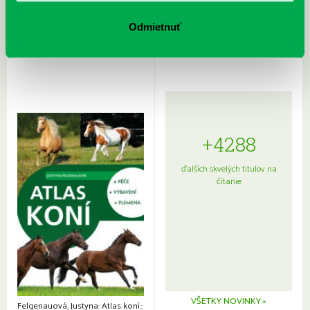
Rudź, Przemyslaw: Atlas hviezd:
Hardy, Paula: Japonsko na tanieri:
Sprievodca po hviezdnej oblohe
kompletný sprievodca
Odmietnuť
japonskou kuchyňou a etiketou
+4288
ďalších skvelých titulov na
čítanie
VŠETKY NOVINKY »
Felgenauová, Justyna: Atlas koní.: