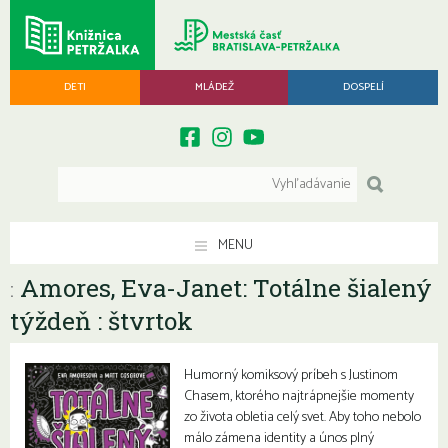
DETI
MLÁDEŽ
DOSPELÍ
MENU
Amores, Eva-Janet: Totálne šialený
:
týždeň : štvrtok
Humorný komiksový príbeh s Justinom
Chasem, ktorého najtrápnejšie momenty
zo života obletia celý svet. Aby toho nebolo
málo zámena identity a únos plný