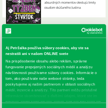
absurdných momentov otestujú limity
osudom skúšaného Justina.
Aj Petržalka používa súbory cookies, aby ste sa
nestratili ani v našom ONLINE svete
Na prispôsobenie obsahu alebo reklám, správne
fungovanie prepojených sociálnych médií a analýzu
návštevnosti používame súbory cookies. Informácie o
tom, ako používate naše webové stránky, teda
poskytujeme aj našim partnerom v oblasti sociálnych
médií, inzercie a analýzy. Títo partneri môžu príslušné
informácie skombinovať s ďalšími údajmi, ktoré ste im
poskytli, alebo ktoré od vás získali, keď ste používali ich
služby.