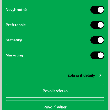
služby.
Výber
Nevyhnutné
súhlasu
McGrath, Andy: Tadej Pogačar:
Bárdy, Peter: Radičová
Prvá biografia najväčšieho
cyklistu modernej doby:
Preferencie
nezastaviteľný
Štatistiky
Marketing
Zobraziť detaily
Povoliť všetko
Povoliť výber