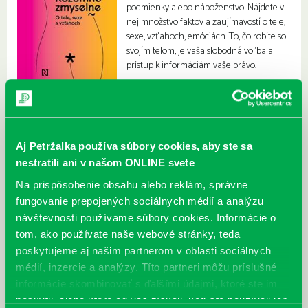
podmienky alebo náboženstvo. Nájdete v
nej množstvo faktov a zaujímavostí o tele,
sexe, vzťahoch, emóciách. To, čo robíte so
svojím telom, je vaša slobodná voľba a
prístup k informáciám vaše právo.
Aj Petržalka používa súbory cookies, aby ste sa
nestratili ani v našom ONLINE svete
Na prispôsobenie obsahu alebo reklám, správne
fungovanie prepojených sociálnych médií a analýzu
návštevnosti používame súbory cookies. Informácie o
tom, ako používate naše webové stránky, teda
poskytujeme aj našim partnerom v oblasti sociálnych
médií, inzercie a analýzy. Títo partneri môžu príslušné
informácie skombinovať s ďalšími údajmi, ktoré ste im
poskytli, alebo ktoré od vás získali, keď ste používali ich