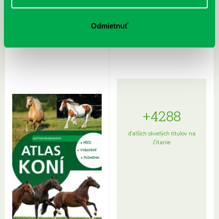
Rudź, Przemyslaw: Atlas hviezd:
Hardy, Paula: Japonsko na tanieri:
Odmietnuť
Sprievodca po hviezdnej oblohe
kompletný sprievodca
japonskou kuchyňou a etiketou
+4288
ďalších skvelých titulov na
čítanie