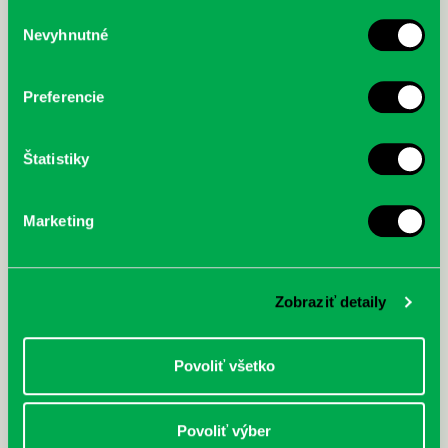
služby.
Výber
Nevyhnutné
súhlasu
McGrath, Andy: Tadej Pogačar:
Bárdy, Peter: Radičová
Prvá biografia najväčšieho
cyklistu modernej doby:
Preferencie
nezastaviteľný
Štatistiky
Marketing
Zobraziť detaily
Povoliť všetko
Povoliť výber