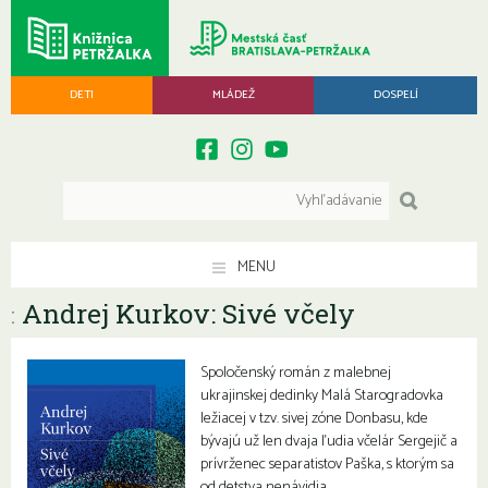
DETI
MLÁDEŽ
DOSPELÍ
MENU
Andrej Kurkov: Sivé včely
:
Spoločenský román z malebnej
ukrajinskej dedinky Malá Starogradovka
ležiacej v tzv. sivej zóne Donbasu, kde
bývajú už len dvaja ľudia včelár Sergejič a
prívrženec separatistov Paška, s ktorým sa
od detstva nenávidia.