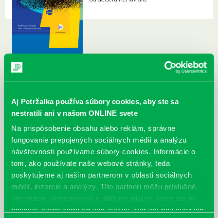
Aj Petržalka používa súbory cookies, aby ste sa
nestratili ani v našom ONLINE svete
Na prispôsobenie obsahu alebo reklám, správne
fungovanie prepojených sociálnych médií a analýzu
návštevnosti používame súbory cookies. Informácie o
tom, ako používate naše webové stránky, teda
poskytujeme aj našim partnerom v oblasti sociálnych
médií, inzercie a analýzy. Títo partneri môžu príslušné
informácie skombinovať s ďalšími údajmi, ktoré ste im
poskytli, alebo ktoré od vás získali, keď ste používali ich