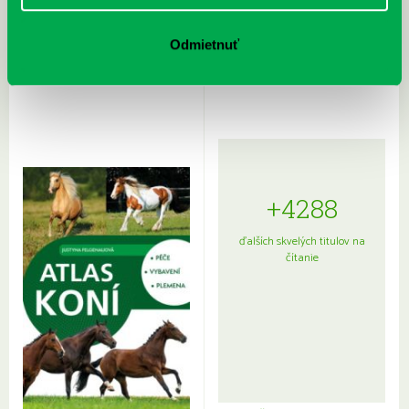
Rudź, Przemyslaw: Atlas hviezd:
Hardy, Paula: Japonsko na tanieri:
Odmietnuť
Sprievodca po hviezdnej oblohe
kompletný sprievodca
japonskou kuchyňou a etiketou
+4288
ďalších skvelých titulov na
čítanie