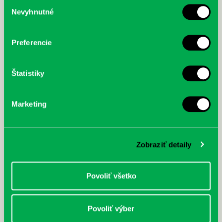
Výber
Nevyhnutné
súhlasu
McGrath, Andy: Tadej Pogačar:
Bárdy, Peter: Radičová
Prvá biografia najväčšieho
cyklistu modernej doby:
nezastaviteľný
Preferencie
Štatistiky
Marketing
Zobraziť detaily
Povoliť všetko
Povoliť výber