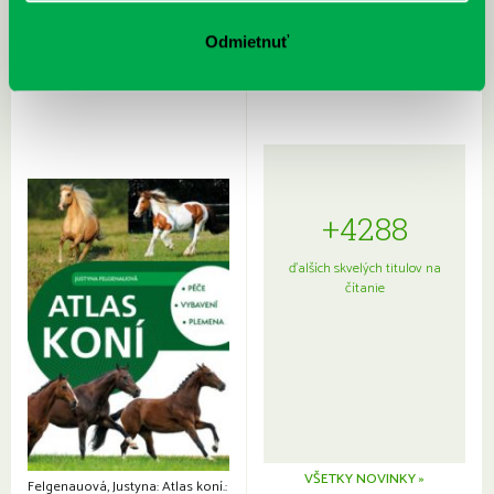
Rudź, Przemyslaw: Atlas hviezd:
Hardy, Paula: Japonsko na tanieri:
Sprievodca po hviezdnej oblohe
kompletný sprievodca
Odmietnuť
japonskou kuchyňou a etiketou
+4288
ďalších skvelých titulov na
čítanie
VŠETKY NOVINKY »
Felgenauová, Justyna: Atlas koní.: