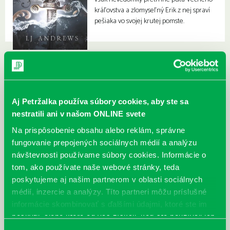
kráľovstva a zlomyseľný Erik z nej spraví
pešiaka vo svojej krutej pomste.
Aj Petržalka používa súbory cookies, aby ste sa
nestratili ani v našom ONLINE svete
Na prispôsobenie obsahu alebo reklám, správne
fungovanie prepojených sociálnych médií a analýzu
návštevnosti používame súbory cookies. Informácie o
tom, ako používate naše webové stránky, teda
poskytujeme aj našim partnerom v oblasti sociálnych
médií, inzercie a analýzy. Títo partneri môžu príslušné
informácie skombinovať s ďalšími údajmi, ktoré ste im
poskytli, alebo ktoré od vás získali, keď ste používali ich
služby.