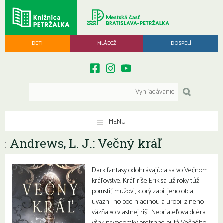
DETI
MLÁDEŽ
DOSPELÍ
MENU
Andrews, L. J.: Večný kráľ
:
Dark fantasy odohrávajúca sa vo Večnom
kráľovstve. Kráľ ríše Erik sa už roky túži
pomstiť mužovi, ktorý zabil jeho otca,
uväznil ho pod hladinou a urobil z neho
väzňa vo vlastnej ríši. Nepriateľova dcéra
však nevedomky pretrhne putá Večného